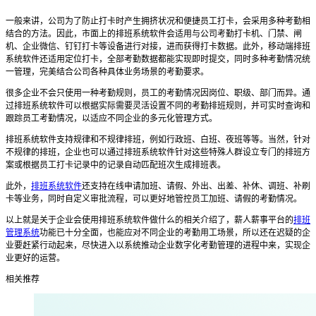
一般来讲，公司为了防止打卡时产生拥挤状况和便捷员工打卡，会采用多种考勤相
结合的方法。因此，市面上的
排班系统软件
会适用与公司考勤打卡机、门禁、闸
机、企业微信、钉钉打卡等设备进行对接，进而获得打卡数据。此外，
移
动端
排班
系统软件
还适用定位打卡，全部考勤数据都能实现即时提交，同时多种考勤情况统
一管理，完美结合公司各种具体业务场景的考勤要求。
很多企业不会只使用一种考勤规则，员工的考勤情况因岗位、职级、部门而异。通
过
排班系统软件
可以根据实际需要灵活设置不同的考勤排班规则，并可实时查询和
跟踪员工考勤情况，以适应不同企业的多元化管理方式。
排班系统软件
支持规律和不规律排班，例如行政班、白班、夜班等等。当然，针对
不规律的排班，企业也可以通过
排班系统软件
针对这些特殊人群设立专门的排班方
案或根据员工打卡记录中的记录自动匹配班次生成排班表。
此外，
排班系统软件
还支持在线申请加班、请假、外出、出差、补休、调班、补刷
卡等业务，同时自定义审批流程，可以更好地管控员工加班、请假的考勤情况。
以上就是关于企业会使用排班系统软件做什么
的
相关介绍了，薪人薪事平台的
排班
管理系统
功能已十分全面，也能应对不同企业的考勤用工场景，所以还在迟疑的企
业要赶紧行动起来，尽快进入以系统推动企业数字化考勤管理的进程中来，实现企
业更好的运营。
相关推荐