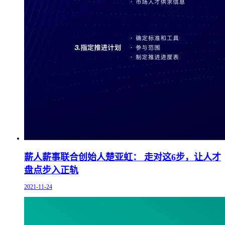
薪人薪事联合创始人楚亚虹： 走对这6步，让人才
盘点步入正轨
2021-11-24