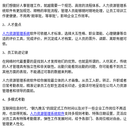
我们想做好人事管理工作，就越需要一个规范、高效的流程体系。人力资源管理系
统软件有更加规范、顺畅的审批流程，管理人员能够随时随地处理，让员工培训工
作更便捷，不用再
“跑审批，等审批”，影响企业工作效率。
、人才盘点
2
人力资源管理系统
软件可依据人才标准，选择大五性格、职业潜能、心理健康等合
适的评价工具，完成评价，并沉淀成人才档案，让人员的晋升、调薪、离职有据可
依。
、员工轨迹记录
3
在网络时代最重要的是找到人才发挥他们的优势。也就是所谓的，人尽其才。传统
的人才管理具有独立性和非关联性。出勤只能看到出勤的问题，你可能看不到员工
其他方面的表现，不能通过可靠的数据来判断。
人力资源管理系统软件给你展现最立体的人才画像。从员工入职，转正、升职或者
日常考勤表现，精准记录员工在职生涯成长印迹，全面详尽地呈现在公司人力资源
管理者和领导的面前。
、多模式考勤
4
互联网信息时代，
“朝九晚五”的固定式工作时间以及对于一些企业工作岗位不再适
用，也显得死板。
人力资源管理系统软件
支持多规则考勤、特殊日期设置，灵活应
对员工具有特殊考勤需求，弹性工作发展时间，给予各部门、各岗位相对自由，让
管理更人性化。