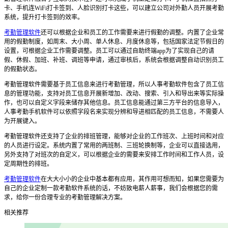
卡、手机连
WiFi
打卡签到、人脸识别打卡这些，可以建立公司对外勤人员开展考勤
系统
，
提升打卡签到
的
效率。
考勤管理软件
还
可以
根据企业和员工的工作需要来进行假勤的调整。内置了企业常
用的假勤制度，如周末、大小周、单人休息、月度休息等，包括国家法定节假日的
设置，可根据企业工作需要调整。员工可以通过自助终端
app
为了实现自己的请
假、休
假
、加班、补班、调班等申请，通过审核后，系统会根据调整自动识别员工
的假勤状态。
考勤管理软件需要基于员工信息来进行考勤管理，所以人事考勤软件包含了员工信
息的管理功能，支持
对员工信息开展新增加、改动、搜索、引入和导出来等实际操
作，
也可以
自定义字段来储存其他信息。员工信息能通过第三方平台的信息导
入
，
人事考勤手机软件可以依照字段名来实现分辨和导进相匹配的员工信息，不需要人
为开展键入。
考勤管理软件
还支持了企业的排班管理，能够对企业的工作班次、上班时间和对应
的人员进行设定。系统内置了常用的两班制、三班轮换制等，企业可以直接选用，
另外支持了对班次的自定义，可以根据企业的需要来安排工作时间和工作人员，设
定周期性的排班。
考勤管理软件
在大大小小的企业中基本都有应用，其作用可想而知，如果您需要为
自己的企业定制一款考勤软件系统的话，不妨致电薪人薪事，我们会根据您的需
求，给你一份合理专业的考勤管理解决方案。
相关推荐