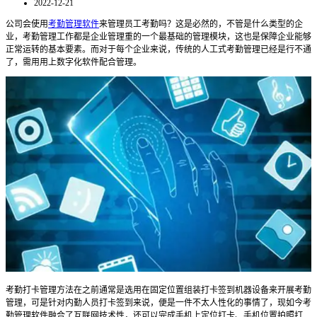
2022-12-21
公司会使用
考勤管理软件
来管理员工考勤吗？这是必然的，
不管是
什么类型的
企
业，考勤管理
工作都是
企业管理
重的一个最
基础
的管理模块
，
这也
是保障企业能够
正常运转的基本要素。而对于每个企业来说，
传统的人工式考勤管理已经是行不通
了，需用用上数字化软件配合管理。
考勤打卡管理方法在之前通常是选用在固定位置组装打卡签到机器设备来开展考勤
管理，可是针对内勤人员打卡签到
来说，
便是一件
不太人性化的事情了，
现如今
考
勤管理软件
融合了互联网技术性，还可以完成手机上定位打卡、手机位置拍照打