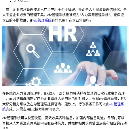
2022-12-21
目前，企业信息
管理
技术已广泛应用于企业管理，特别是人力资源管理信息化，是
大中型企业必要的管理工具。
管理系统也被成为
人力资源管理系统
，能保证
ehr
“
”
企业的不断发展
，那
ehr管理系统
有什么用？在企业常见吗？
在传统的人力资源管理中，
HR
很大一部分精力将消耗在繁琐的日常行政事务管理
上，而咨询和战略制定作为企业管理人员的角色相对缺乏。根据
管理系统
，
HR
ehr
大部分精力可以放在为管理层提供咨询
、
建议上，行政事务工作可以由
ehr管理系
统
完成，只需占用
HR
精力和时间很少。
管理系统
可以快速快速
、
高效收集各种信息，加强内部信息沟通。各部门可以
ehr
直接从人力资源管理系统中获取各种信息，并根据相关信息做出决策和相应的行动
计划。