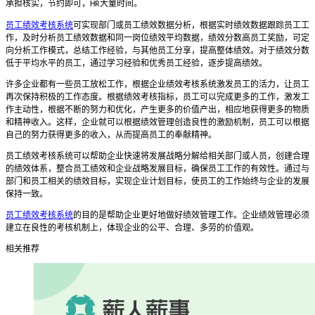
承担核实，节约即可，
大量时间。
HR
员工绩效考核系统
可实现部门或员工绩效数据分析，根据实时绩效数据跟踪员工工
作，及时分析员工绩效数据和同一岗位绩效平均数据，绩效分数高员工奖励，可定
向分析工作模式，总结工作经验，与其他员工分享，提高整体绩效。对于绩效分数
低于平均水平的员工，通过学习经验和优秀员工经验，逐步提高绩效。
许多企业都有一些员工放松工作，根据企业绩效考核系统激发员工的活力，让员工
再次保持积极的工作态度。根据绩效考核指标，员工可以完成更多的工作，激发工
作主动性，根据不断的努力和优化，产生更多的价值产出，相应地获得更多的物质
和精神收入。这样，企业就可以根据绩效管理创造良性的激励机制，员工可以根据
自己的努力获得更多的收入，从而提高员工的奉献精神。
员工绩效考核系统可以帮助企业快速将发展战略分解给相关部门或人员，创建合理
的绩效体系，整合员工绩效和企业战略发展目标，确保员工工作的有效性。通过与
部门和员工相关的绩效目标，实现企业计划目标，使员工的工作始终与企业的发展
保持一致。
员工绩效考核系统
的目的是帮助企业更好地做好绩效管理工作。企业绩效管理必须
建立在良性的考核机制上，体现企业的公平、合理、多劳的价值观。
相关推荐