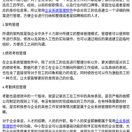
无规矩不成方圆，对于企业来说，每一个来企业工作的人都是要了解的很清楚，包
括员工的学历，经验，以前的就职情况，以及行业内的口碑等，家庭住址或者是相
应的身份信息等。所以常用
企业系统管理软件
中会对员工的信息建立一个详细的档
案进行管理，方便企业进行归纳和整理或者是招聘相应的人才。
架构管理
2.
所谓的架构就是指企业中关于人力部分所建立的整体管理模式，管理者可以使用软
件进行添加，修改以及其他人工性的实际操作，也可以通过相应的渠道建立起临时
组织，方便员工之间的沟通。
绩效考核管理
3.
在企业系统管理软件中，除了对员工的信息进行整理分析以外，更关键的是对员工
的绩效考核，数据代表了员工在企业工作期间所做的工作成绩，以及具体的表现，
也包含了直接领导对于员工的印象和能力的肯定。同时绩效也可以作为激励员工的
一种方式，让大家能够更好的发挥自己的价值。
考勤排班管理
4.
考勤也是绩效中的一个版块，就是记录员工在工作中的具体表现，是否严格的按照
公司制定的规则上下班，有没有按时的完成相应的工作内容，在有特殊需要的时
候，是否积极参与企业的其他工作安排等情况都是属于企业系统管理软件的管理范
畴。
对于企业来说，人才的招聘，人员的升职，每个人的奖金薪酬都属于常用
企业系统
管理软件
中的功能，中小型企业可以选择基础功能的软件实现有效的企业管理，大
型企业则凭借更丰富的功能提升企业的办公效率，并提升员工工作积极性和企业凝