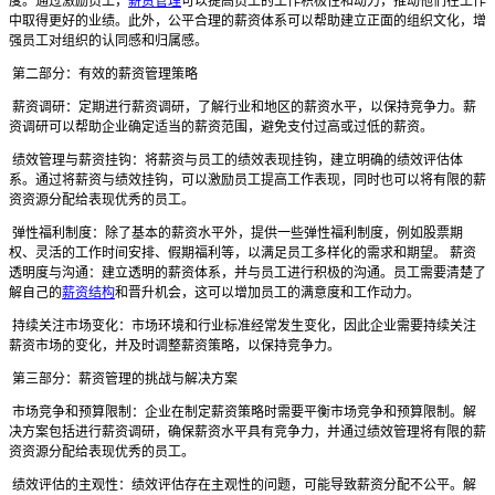
度。通过激励员工，
薪资管理
可以提高员工的工作积极性和动力，推动他们在工作
中取得更好的业绩。此外，公平合理的薪资体系可以帮助建立正面的组织文化，增
强员工对组织的认同感和归属感。
第二部分：有效的薪资管理策略
薪资调研：定期进行薪资调研，了解行业和地区的薪资水平，以保持竞争力。薪
资调研可以帮助企业确定适当的薪资范围，避免支付过高或过低的薪资。
绩效管理与薪资挂钩：将薪资与员工的绩效表现挂钩，建立明确的绩效评估体
系。通过将薪资与绩效挂钩，可以激励员工提高工作表现，同时也可以将有限的薪
资资源分配给表现优秀的员工。
弹性福利制度：除了基本的薪资水平外，提供一些弹性福利制度，例如股票期
权、灵活的工作时间安排、假期福利等，以满足员工多样化的需求和期望。 薪资
透明度与沟通：建立透明的薪资体系，并与员工进行积极的沟通。员工需要清楚了
解自己的
薪资结构
和晋升机会，这可以增加员工的满意度和工作动力。
持续关注市场变化：市场环境和行业标准经常发生变化，因此企业需要持续关注
薪资市场的变化，并及时调整薪资策略，以保持竞争力。
第三部分：薪资管理的挑战与解决方案
市场竞争和预算限制：企业在制定薪资策略时需要平衡市场竞争和预算限制。解
决方案包括进行薪资调研，确保薪资水平具有竞争力，并通过绩效管理将有限的薪
资资源分配给表现优秀的员工。
绩效评估的主观性：绩效评估存在主观性的问题，可能导致薪资分配不公平。解