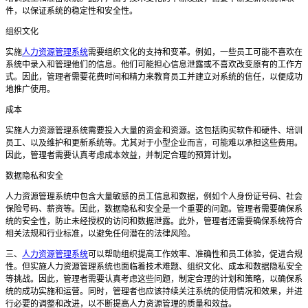
件，以保证系统的稳定性和安全性。
组织文化
实施
人力资源管理系统
需要组织文化的支持和变革。例如，一些员工可能不喜欢在
系统中录入和管理他们的信息。他们可能担心信息泄露或不喜欢改变原有的工作方
式。因此，管理者需要花费时间和精力来教育员工并建立对系统的信任，以便成功
地推广使用。
成本
实施人力资源管理系统需要投入大量的资金和资源。这包括购买软件和硬件、培训
员工、以及维护和更新系统等。尤其对于小型企业而言，可能难以承担这些费用。
因此，管理者需要认真考虑成本效益，并制定合理的预算计划。
数据隐私和安全
人力资源管理系统中包含大量敏感的员工信息和数据，例如个人身份证号码、社会
保险号码、薪资等。因此，数据隐私和安全是一个重要的问题。管理者需要确保系
统的安全性，防止未经授权的访问和数据泄露。此外，管理者还需要确保系统符合
相关法规和行业标准，以避免任何潜在的法律风险。
三、
人力资源管理系统
可以帮助组织提高工作效率、准确性和员工体验，促进合规
性。但实施人力资源管理系统也面临着技术难题、组织文化、成本和数据隐私安全
等挑战。因此，管理者需要认真考虑这些问题，制定合理的计划和策略，以确保系
统的成功实施和运营。同时，管理者也应该持续关注系统的使用情况和效果，并进
行必要的调整和改进，以不断提高人力资源管理的质量和效益。