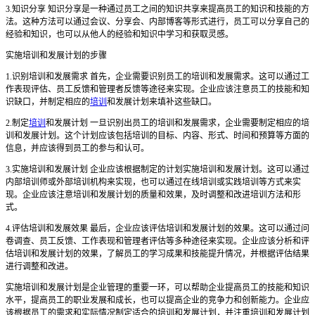
3.知识分享 知识分享是一种通过员工之间的知识共享来提高员工的知识和技能的方
法。这种方法可以通过会议、分享会、内部博客等形式进行，员工可以分享自己的
经验和知识，也可以从他人的经验和知识中学习和获取灵感。
实施培训和发展计划的步骤
1.识别培训和发展需求 首先，企业需要识别员工的培训和发展需求。这可以通过工
作表现评估、员工反馈和管理者反馈等途径来实现。企业应该注意员工的技能和知
识缺口，并制定相应的
培训
和发展计划来填补这些缺口。
2.制定
培训
和发展计划 一旦识别出员工的培训和发展需求，企业需要制定相应的培
训和发展计划。这个计划应该包括培训的目标、内容、形式、时间和预算等方面的
信息，并应该得到员工的参与和认可。
3.实施培训和发展计划 企业应该根据制定的计划实施培训和发展计划。这可以通过
内部培训师或外部培训机构来实现，也可以通过在线培训或实践培训等方式来实
现。企业应该注意培训和发展计划的质量和效果，及时调整和改进培训方法和形
式。
4.评估培训和发展效果 最后，企业应该评估培训和发展计划的效果。这可以通过问
卷调查、员工反馈、工作表现和管理者评估等多种途径来实现。企业应该分析和评
估培训和发展计划的效果，了解员工的学习成果和技能提升情况，并根据评估结果
进行调整和改进。
实施培训和发展计划是企业管理的重要一环，可以帮助企业提高员工的技能和知识
水平，提高员工的职业发展和成长，也可以提高企业的竞争力和创新能力。企业应
该根据员工的需求和实际情况制定适合的培训和发展计划，并注重培训和发展计划