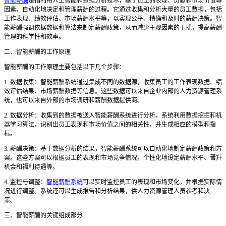
智能薪酬
是指利用人工智能和数据分析技术，基于员工的表现、贡献和市场价值等
因素，自动化地决定和管理薪酬的过程。它通过收集和分析大量的员工数据，包括
工作表现、绩效评估、市场薪酬水平等，以实现公平、精确和及时的薪酬决策。智
能薪酬强调依据数据和算法来制定薪酬政策，从而减少主观因素的干扰，提高薪酬
管理的科学性和效率。
二、智能薪酬的工作原理
智能薪酬的工作原理主要包括以下几个步骤：
1. 数据收集：智能薪酬系统通过集成不同的数据源，收集员工的工作表现数据、绩
效评估结果、市场薪酬数据等信息。这些数据可以来自企业内部的人力资源管理系
统，也可以来自外部的市场调研和薪酬数据提供商。
2. 数据分析：收集到的数据被送入智能薪酬系统进行分析。系统利用数据挖掘和机
器学习算法，识别出员工表现和市场价值之间的相关性，并生成相应的模型和指
标。
3. 薪酬决策：基于数据分析的结果，智能薪酬系统可以自动化地制定薪酬政策和方
案。这些方案可以根据员工的表现和市场竞争情况，个性化地设定薪酬水平、晋升
机会和福利待遇等。
4. 监控与调整：
智能薪酬系统
可以实时监控员工的表现和市场变化，并根据实际情
况进行调整。系统还可以生成报告和分析结果，供人力资源管理人员参考和决
策。
三、智能薪酬的关键组成部分