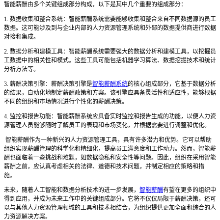
智能薪酬由多个关键组成部分构成，以下是其中几个重要的组成部分：
1. 数据收集和整合系统：智能薪酬系统需要能够收集和整合来自不同数据源的员工
数据。这可能涉及到与企业内部的人力资源管理系统和外部的数据提供商进行数据
对接和集成。
2. 数据分析和建模工具：智能薪酬系统需要强大的数据分析和建模工具，以挖掘员
工数据中的相关性和模式。这些工具可能包括机器学习算法、数据挖掘技术和统计
分析方法等。
3. 薪酬决策引擎：薪酬决策引擎是
智能薪酬系统
的核心组成部分，它基于数据分析
的结果，自动化地制定薪酬政策和方案。该引擎应具备灵活性和适应性，能够根据
不同的组织和市场情况进行个性化的薪酬决策。
4. 监控和报告功能：智能薪酬系统应具备实时监控和报告生成的功能，以便人力资
源管理人员能够随时了解员工的表现和市场变化，并根据需要进行调整和优化。
智能薪酬作为一种新兴的人力资源管理工具，具有许多潜力和优势。它可以帮助
组织实现薪酬管理的科学化和精细化，提高员工满意度和工作动力。然而，智能薪
酬也面临着一些挑战和难题，如数据隐私和安全性等问题。因此，组织在采用智能
薪酬之前，应认真考虑相关的法律、道德和技术问题，并制定相应的策略和措
施。
未来，随着人工智能和数据分析技术的进一步发展，
智能薪酬
有望在更多的组织中
得到应用，并成为未来工作中的关键组成部分。它将不仅仅局限于薪酬决策，还可
以与其他人力资源管理领域的工具和技术相结合，为组织提供更加全面和综合的人
力资源解决方案。