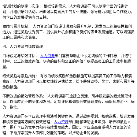
培训计划的制定与实施： 根据培训需求，人力资源部门可以制定全面的培训计
划，并组织培训活动。培训可以提高员工的专业技能、领导能力和团队合作能力，
为企业的发展提供有力支持。
激励与晋升机制： 人力资源部门应设计激励和晋升机制，激发员工的积极性和创
造力。通过奖励优秀员工、提供晋升机会和建立良好的职业发展通道，可以增强员
工的归属感和忠诚度。
四、人力资源的绩效管理
目标设定与绩效评估：
人力资源
部门需要帮助企业设定明确的工作目标，并进行
科学、公正的绩效评估。明确的目标和公正的评估可以提高员工的工作效率和质
量。
绩效奖励与激励措施： 有效的绩效奖励和激励措施可以提高员工的工作动力和满
意度。人力资源部门可以根据绩效评估结果，给予薪酬调整、奖金、表彰和晋升等
激励措施。
不断改进的绩效管理体系： 人力资源部门应建立灵活、可持续发展的绩效管理体
系，以适应企业的变化和发展。定期评估和调整绩效管理流程，确保其与企业目标
的一致性。
人力资源部门在企业管理中扮演着关键角色。通过战略规划、招聘选拔、培训发展
和绩效管理等方面的有效管理，
人力资源
部门能够帮助企业吸引、培养和激励人
才，提升企业的竞争力和可持续发展能力。因此，企业应高度重视人力资源的管
理，不断探索提升人事部门效能的策略，以推动企业的发展。