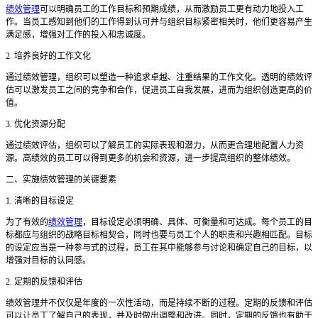
绩效管理
可以明确员工的工作目标和预期成绩，从而激励员工更有动力地投入工
作。当员工感知到他们的工作得到认可并与组织目标紧密相关时，他们更容易产生
满足感，增强对工作的投入和忠诚度。
2. 培养良好的工作文化
通过绩效管理，组织可以塑造一种追求卓越、注重结果的工作文化。透明的绩效评
估可以激发员工之间的竞争和合作，促进员工自我发展，进而为组织创造更高的价
值。
3. 优化资源分配
通过绩效评估，组织可以了解员工的实际表现和潜力，从而更合理地配置人力资
源。高绩效的员工可以得到更多的机会和资源，进一步提高组织的整体绩效。
二、实施绩效管理的关键要素
1. 清晰的目标设定
为了有效的
绩效管理
，目标设定必须明确、具体、可衡量和可达成。每个员工的目
标都应与组织的战略目标相契合，同时也要与员工个人的职责和兴趣相匹配。目标
的设定应当是一种参与式的过程，员工在其中能够参与讨论和确定自己的目标，以
增强对目标的认同感。
2. 定期的反馈和评估
绩效管理并不仅仅是年度的一次性活动，而是持续不断的过程。定期的反馈和评估
可以让员工了解自己的表现，并及时做出调整和改进。同时，定期的反馈也有助于