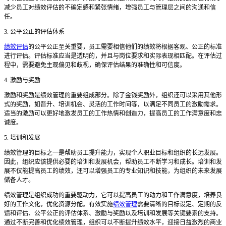
减少员工对绩效评估的不确定感和紧张情绪，增强员工与管理层之间的沟通和信
任。
3. 公平公正的评估体系
绩效评估
的公平公正至关重要，员工需要相信他们的绩效将根据客观、公正的标准
进行评估。评估标准应当是透明的，并且与岗位要求和实际表现相匹配。在评估过
程中，需要避免主观偏见和歧视，确保评估结果的准确性和可信度。
4. 激励与奖励
激励和奖励是绩效管理的重要组成部分。除了金钱奖励外，组织还可以采用其他形
式的奖励，如晋升、培训机会、灵活的工作时间等，以满足不同员工的激励需求。
适当的激励可以更好地激发员工的工作热情和创造力，提高员工的工作满意度和忠
诚度。
5. 培训和发展
绩效管理的目标之一是帮助员工提升能力，实现个人职业目标和组织的长远发展。
因此，组织应该提供必要的培训和发展机会，帮助员工不断学习和成长。培训和发
展不仅能提高员工的绩效，还可以增强员工的专业知识和技能，为组织的未来发展
储备人才。
绩效管理是组织成功的重要驱动力，它可以提高员工的动力和工作满意度，培养良
好的工作文化，优化资源分配。有效实施
绩效管理
需要清晰的目标设定、定期的反
馈和评估、公平公正的评估体系、激励与奖励以及培训和发展等关键要素的支持。
通过不断完善和优化绩效管理，组织可以不断提升绩效水平，迎接日益激烈的商业