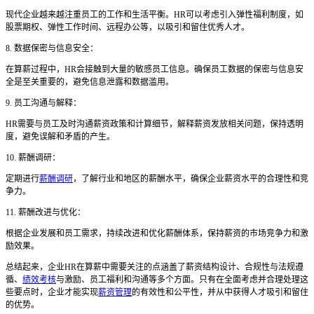
现代企业越来越注重员工的工作和生活平衡。
HR可以考虑引入弹性福利制度，如
股票期权、弹性工作时间、远程办公等，以吸引和留住优秀人才。
8. 数据保密与信息安全：
在算薪过程中，
HR会接触到大量的敏感员工信息。确保员工数据的保密与信息安
全是至关重要的，避免信息泄露和数据滥用。
9. 员工沟通与解释：
HR需要与员工及时沟通薪资政策和计算细节，解释薪资发放相关问题，保持透明
度，避免误解和矛盾的产生。
10. 薪酬调研：
定期进行
薪酬调研
，了解行业和地区的薪酬水平，确保企业薪资水平的合理性和竞
争力。
11. 薪酬改进与优化：
根据企业发展和员工需求，持续改进和优化薪酬体系，保持薪资的市场竞争力和激
励效果。
总结起来，企业
HR在算薪中需要关注的点涵盖了薪资结构设计、合规性与法规遵
循、
绩效考核
与激励、员工福利和沟通等多个方面。只有在全面考虑并合理处理这
些要点时，企业才能实现
薪资管理
的有效性和公平性，并从中获得人才吸引和留住
的优势。