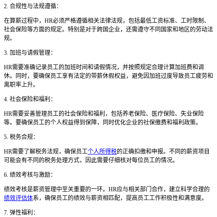
2. 合规性与法规遵循：
在算薪过程中，
HR必须严格遵循相关法律法规，包括最低工资标准、工时限制、
社会保险等方面的规定。特别是对于跨国企业，还需遵守不同国家和地区的劳动法
规。
3. 加班与请假管理：
HR需要准确记录员工的加班时间和请假情况，并按照规定合理计算加班费和调
休。同时，要确保员工享有法定的带薪休假权益，避免因加班过度导致员工疲劳和
离职率上升。
4. 社会保险和福利：
HR需要妥善管理员工的社会保险和福利，包括养老保险、医疗保险、失业保险
等。要确保员工的个人权益得到保障，同时优化企业的社保缴费和福利政策。
5. 税务合规：
HR需要了解税务法规，确保员工
个人所得税
的正确扣缴和申报。不同的薪资项目
可能会有不同的税务处理方式，因此需要仔细核对每位员工的情况。
6. 绩效考核与激励：
绩效考核是薪资管理中至关重要的一环。
HR应与相关部门合作，建立科学合理的
绩效评估体
系，确保员工的绩效与薪资相匹配，提高员工工作积极性和满意度。
7. 弹性福利：