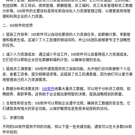
一种用于管理、跟踪和优化人力资源活动的软件工具。它们可以涵盖广泛的功能，
包括招聘、员工培训、绩效管理、薪酬管理、员工福利、员工关系管理和员工数据
分析等。HR软件的主要目标是简化和自动化人力资源管理过程，以便更高效地管
理和利用企业的人力资源。
二、
HR软件的优势
1. 提高工作效率：HR软件可以自动化繁琐的人力资源任务，如薪酬计算、考勤管
理和报表生成。这减少了人工处理的错误风险，并让HR团队能够更专注于战略性
的任务。
2. 减少人力资源成本：通过减少手动工作，HR软件可以显着降低人力资源成本。
它们还可以帮助企业优化薪酬和福利计划，以确保合理的支出。
3. 提高员工满意度：HR软件通常提供员工自助功能，允许他们访问和更新个人信
息、查看工资单、提交假期请求等。这提高了员工的满意度，因为他们可以更方便
地管理自己的人力资源需求。
4. 数据分析和决策支持：
HR软件
收集大量员工数据，可以用于分析员工绩效、招
聘趋势、离职率等。这有助于企业做出更明智的决策，提高战略规划的质量。
5. 合规性和安全性：HR软件可以帮助企业遵守法规，确保员工数据的安全性。它
们通常具有强大的安全功能，以保护敏感信息免受未经授权的访问。
三、关键功能
不同的
HR软件提供不同的功能，但以下是一些关键功能，通常可以在大多数HR软
件中找到：