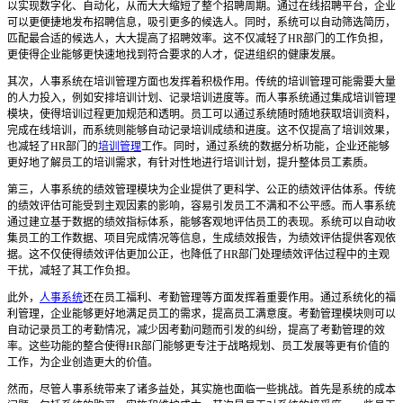
以实现数字化、自动化，从而大大缩短了整个招聘周期。通过在线招聘平台，企业
可以更便捷地发布招聘信息，吸引更多的候选人。同时，系统可以自动筛选简历，
匹配最合适的候选人，大大提高了招聘效率。这不仅减轻了
HR部门的工作负担，
更使得企业能够更快速地找到符合要求的人才，促进组织的健康发展。
其次，人事系统在培训管理方面也发挥着积极作用。传统的培训管理可能需要大量
的人力投入，例如安排培训计划、记录培训进度等。而人事系统通过集成培训管理
模块，使得培训过程更加规范和透明。员工可以通过系统随时随地获取培训资料，
完成在线培训，而系统则能够自动记录培训成绩和进度。这不仅提高了培训效果，
也减轻了
HR部门的
培训管理
工作。同时，通过系统的数据分析功能，企业还能够
更好地了解员工的培训需求，有针对性地进行培训计划，提升整体员工素质。
第三，人事系统的绩效管理模块为企业提供了更科学、公正的绩效评估体系。传统
的绩效评估可能受到主观因素的影响，容易引发员工不满和不公平感。而人事系统
通过建立基于数据的绩效指标体系，能够客观地评估员工的表现。系统可以自动收
集员工的工作数据、项目完成情况等信息，生成绩效报告，为绩效评估提供客观依
据。这不仅使得绩效评估更加公正，也降低了
HR部门处理绩效评估过程中的主观
干扰，减轻了其工作负担。
此外，
人事系统
还在员工福利、考勤管理等方面发挥着重要作用。通过系统化的福
利管理，企业能够更好地满足员工的需求，提高员工满意度。考勤管理模块则可以
自动记录员工的考勤情况，减少因考勤问题而引发的纠纷，提高了考勤管理的效
率。这些功能的整合使得
HR部门能够更专注于战略规划、员工发展等更有价值的
工作，为企业创造更大的价值。
然而，尽管人事系统带来了诸多益处，其实施也面临一些挑战。首先是系统的成本