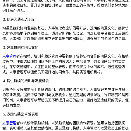
目标下，员工才能理解组织的方向，从而更好地协同合作。人事部门可以通过制定
清晰的绩效目标、晋升计划和培训项目，激发员工的积极性，帮助他们更好地为组
织目标而努力。
2. 促进沟通和透明度
沟通是组织协同发展的基石。人事管理者应该倡导开放、透明的沟通文化，确保信
息能够流畅地传达到每个员工。通过定期的团队会议、内部社交平台和员工反馈渠
道，人事部门可以帮助组织建立更加紧密的内部联系，增强员工的协同合作意识。
3. 建立协同的团队文化
人事管理
者在招聘、培训和绩效管理中要着眼于培养协同合作的团队文化。在招聘
过程中，注重选择适应团队协同工作的候选人；在培训中，强调团队合作的重要
性；在绩效管理中，关注团队的整体表现，而不仅仅是个体的成绩。通过这些方
式，人事管理可以促使员工更好地协同合作，共同实现组织目标。
4. 提供持续的培训与发展机会
组织协同发展需要员工具备跨部门、跨领域的综合能力。人事管理者应该关注员工
的职业发展，提供持续的培训与发展机会。通过定期的培训课程、导师制度和跨部
门轮岗，人事管理可以帮助员工不断提升自己的能力，更好地适应组织的需求，促
进协同发展。
5. 激励与奖励卓越表现
人事管理
者应该设计激励机制，以奖励卓越的团队合作表现。这可以包括团队奖
金、表彰活动以及其他激励措施。通过激励与奖励，人事管理可以激发员工的积极