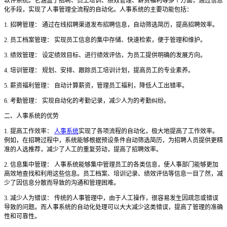
软件系统。它涵盖了招聘、员工培训、绩效管理、薪资福利等多个方面，通过信息
化手段，实现了人事管理全流程的自动化。人事系统的主要功能包括：
1. 招聘管理： 通过在线招聘渠道发布招聘信息，自动筛选简历，提高招聘效率。
2. 员工档案管理： 实现员工信息的集中存储、快速检索，便于管理和维护。
3. 绩效管理： 设定绩效目标、进行绩效评估，为员工提供明确的发展方向。
4. 培训管理： 规划、安排、跟踪员工培训计划，提高员工的专业素养。
5. 薪资福利管理： 自动计算薪资，管理员工福利，降低人工出错率。
6. 考勤管理： 实现自动化的考勤记录，减少人为的考勤纠纷。
二、人事系统的优势
1. 提高工作效率：
人事系统
实现了各项流程的自动化，极大地提高了工作效率。
例如，在招聘过程中，系统能够根据预设条件自动筛选简历，为招聘人员提供更精
准的人选推荐，减少了人工的重复劳动，提高了招聘效率。
2. 信息集中管理： 人事系统能够集中管理员工的各类信息，使人事部门能够更加
高效地查找和利用这些信息。员工档案、培训记录、绩效评估等信息一目了然，减
少了因信息分散而导致的沟通和管理困难。
3. 减少人为错误： 传统的人事管理中，由于人工操作，很容易发生因疏忽或错误
导致的问题。而人事系统的自动化处理可以大大减少这类错误，提高了管理的准确
性和可靠性。