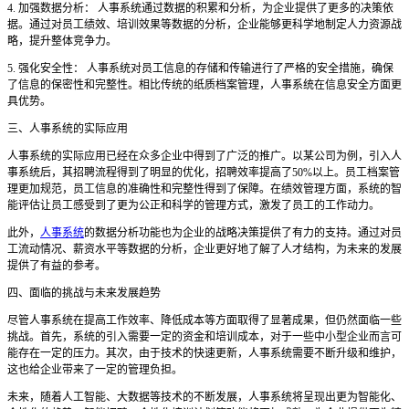
4. 加强数据分析： 人事系统通过数据的积累和分析，为企业提供了更多的决策依
据。通过对员工绩效、培训效果等数据的分析，企业能够更科学地制定人力资源战
略，提升整体竞争力。
5. 强化安全性： 人事系统对员工信息的存储和传输进行了严格的安全措施，确保
了信息的保密性和完整性。相比传统的纸质档案管理，人事系统在信息安全方面更
具优势。
三、人事系统的实际应用
人事系统的实际应用已经在众多企业中得到了广泛的推广。以某公司为例，引入人
事系统后，其招聘流程得到了明显的优化，招聘效率提高了
50%以上。员工档案管
理更加规范，员工信息的准确性和完整性得到了保障。在绩效管理方面，系统的智
能评估让员工感受到了更为公正和科学的管理方式，激发了员工的工作动力。
此外，
人事系统
的数据分析功能也为企业的战略决策提供了有力的支持。通过对员
工流动情况、薪资水平等数据的分析，企业更好地了解了人才结构，为未来的发展
提供了有益的参考。
四、面临的挑战与未来发展趋势
尽管人事系统在提高工作效率、降低成本等方面取得了显著成果，但仍然面临一些
挑战。首先，系统的引入需要一定的资金和培训成本，对于一些中小型企业而言可
能存在一定的压力。其次，由于技术的快速更新，人事系统需要不断升级和维护，
这也给企业带来了一定的管理负担。
未来，随着人工智能、大数据等技术的不断发展，人事系统将呈现出更为智能化、