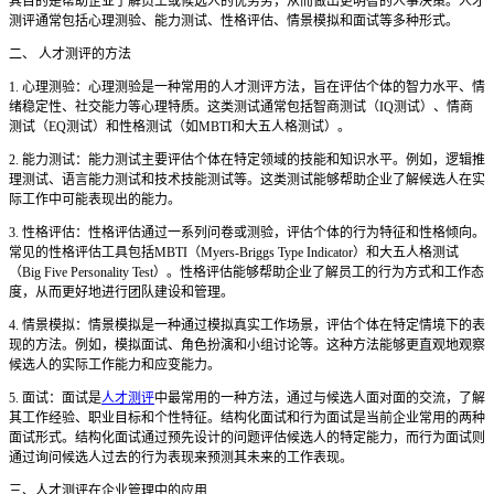
其目的是帮助企业了解员工或候选人的优劣势，从而做出更明智的人事决策。人才
测评通常包括心理测验、能力测试、性格评估、情景模拟和面试等多种形式。
二、
人才测评的方法
1. 心理测验：心理测验是一种常用的人才测评方法，旨在评估个体的智力水平、情
绪稳定性、社交能力等心理特质。这类测试通常包括智商测试（IQ测试）、情商
测试（EQ测试）和性格测试（如MBTI和大五人格测试）。
2. 能力测试：能力测试主要评估个体在特定领域的技能和知识水平。例如，逻辑推
理测试、语言能力测试和技术技能测试等。这类测试能够帮助企业了解候选人在实
际工作中可能表现出的能力。
3. 性格评估：性格评估通过一系列问卷或测验，评估个体的行为特征和性格倾向。
常见的性格评估工具包括MBTI（Myers-Briggs Type Indicator）和大五人格测试
（Big Five Personality Test）。性格评估能够帮助企业了解员工的行为方式和工作态
度，从而更好地进行团队建设和管理。
4. 情景模拟：情景模拟是一种通过模拟真实工作场景，评估个体在特定情境下的表
现的方法。例如，模拟面试、角色扮演和小组讨论等。这种方法能够更直观地观察
候选人的实际工作能力和应变能力。
5. 面试：面试是
人才测评
中最常用的一种方法，通过与候选人面对面的交流，了解
其工作经验、职业目标和个性特征。结构化面试和行为面试是当前企业常用的两种
面试形式。结构化面试通过预先设计的问题评估候选人的特定能力，而行为面试则
通过询问候选人过去的行为表现来预测其未来的工作表现。
三、人才测评在企业管理中的应用