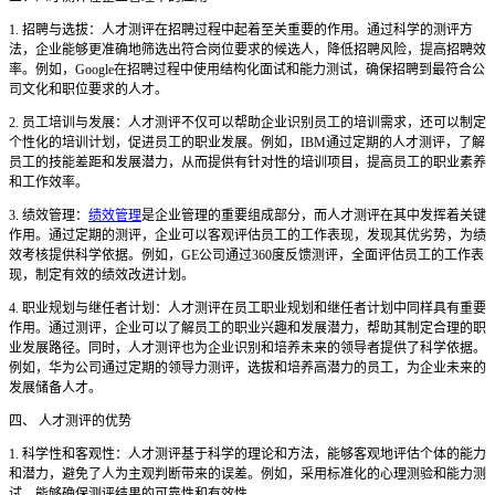
1. 招聘与选拔：人才测评在招聘过程中起着至关重要的作用。通过科学的测评方
法，企业能够更准确地筛选出符合岗位要求的候选人，降低招聘风险，提高招聘效
率。例如，Google在招聘过程中使用结构化面试和能力测试，确保招聘到最符合公
司文化和职位要求的人才。
2. 员工培训与发展：人才测评不仅可以帮助企业识别员工的培训需求，还可以制定
个性化的培训计划，促进员工的职业发展。例如，IBM通过定期的人才测评，了解
员工的技能差距和发展潜力，从而提供有针对性的培训项目，提高员工的职业素养
和工作效率。
3. 绩效管理：
绩效管理
是企业管理的重要组成部分，而人才测评在其中发挥着关键
作用。通过定期的测评，企业可以客观评估员工的工作表现，发现其优劣势，为绩
效考核提供科学依据。例如，GE公司通过360度反馈测评，全面评估员工的工作表
现，制定有效的绩效改进计划。
4. 职业规划与继任者计划：人才测评在员工职业规划和继任者计划中同样具有重要
作用。通过测评，企业可以了解员工的职业兴趣和发展潜力，帮助其制定合理的职
业发展路径。同时，人才测评也为企业识别和培养未来的领导者提供了科学依据。
例如，华为公司通过定期的领导力测评，选拔和培养高潜力的员工，为企业未来的
发展储备人才。
四、
人才测评的优势
1. 科学性和客观性：人才测评基于科学的理论和方法，能够客观地评估个体的能力
和潜力，避免了人为主观判断带来的误差。例如，采用标准化的心理测验和能力测
试，能够确保测评结果的可靠性和有效性。