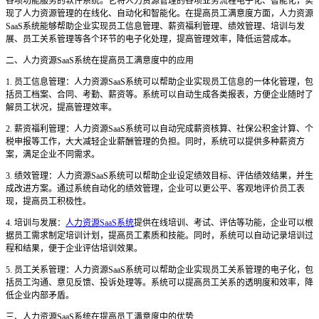
各项功能服务的软件系统。它将人力资源管理的各项业务流程电子化、智能化，实
现了人力资源管理的在线化、自动化和智能化。在提高员工满意度方面，人力资源
SaaS系统能够帮助企业实现员工信息管理、薪资福利管理、绩效管理、培训与发
展、员工关系管理等各个环节的电子化处理，提高管理效率，降低运营成本。
二、人力资源
SaaS系统在提高员工满意度中的应用
1. 员工信息管理：人力资源SaaS系统可以帮助企业实现员工信息的一体化管理，包
括员工档案、合同、考勤、薪资等。系统可以自动生成各类报表，方便企业随时了
解员工状况，提高管理效率。
2. 薪资福利管理：人力资源SaaS系统可以自动完成薪资核算、社保公积金计算、个
税申报等工作，大大减轻企业薪酬管理的负担。同时，系统可以提供多种薪资方
案，满足企业不同需求。
3. 绩效管理：人力资源SaaS系统可以帮助企业设定绩效目标、评估绩效结果，并生
成改进方案。通过系统自动化的绩效管理，企业可以更公平、客观地评价员工表
现，提高员工积极性。
4. 培训与发展：
人力资源SaaS系统
提供在线培训、考试、评估等功能，企业可以根
据员工需求制定培训计划，提高员工素质和技能。同时，系统可以自动记录培训过
程和结果，便于企业评估培训效果。
5. 员工关系管理：人力资源SaaS系统可以帮助企业实现员工关系管理的电子化，包
括员工沟通、意见反馈、投诉处理等。系统可以提高员工关系的透明度和效率，降
低企业内部矛盾。
三、人力资源
SaaS系统在提高员工满意度中的优势