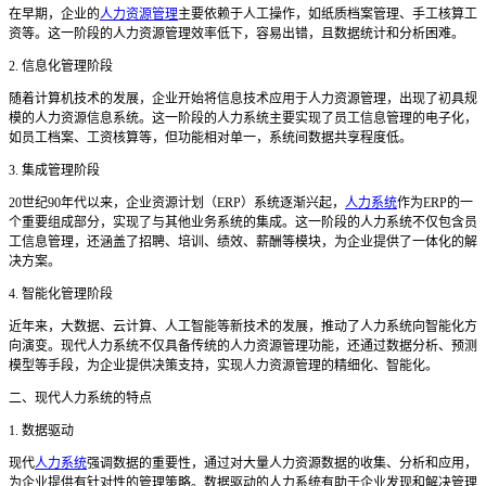
在早期，企业的
人力资源管理
主要依赖于人工操作，如纸质档案管理、手工核算工
资等。这一阶段的人力资源管理效率低下，容易出错，且数据统计和分析困难。
2. 信息化管理阶段
随着计算机技术的发展，企业开始将信息技术应用于人力资源管理，出现了初具规
模的人力资源信息系统。这一阶段的人力系统主要实现了员工信息管理的电子化，
如员工档案、工资核算等，但功能相对单一，系统间数据共享程度低。
3. 集成管理阶段
20世纪90年代以来，企业资源计划（ERP）系统逐渐兴起，
人力系统
作为ERP的一
个重要组成部分，实现了与其他业务系统的集成。这一阶段的人力系统不仅包含员
工信息管理，还涵盖了招聘、培训、绩效、薪酬等模块，为企业提供了一体化的解
决方案。
4. 智能化管理阶段
近年来，大数据、云计算、人工智能等新技术的发展，推动了人力系统向智能化方
向演变。现代人力系统不仅具备传统的人力资源管理功能，还通过数据分析、预测
模型等手段，为企业提供决策支持，实现人力资源管理的精细化、智能化。
二、现代人力系统的特点
1. 数据驱动
现代
人力系统
强调数据的重要性，通过对大量人力资源数据的收集、分析和应用，
为企业提供有针对性的管理策略。数据驱动的人力系统有助于企业发现和解决管理