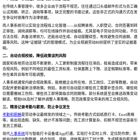
在传统人事管理中，很多企业由于流程不规范，往往通过口头或邮件形式与员工确
认试用期、转正、调岗等事项，缺乏完整的书面记录。这些非正式的沟通方式在发
生争议时很难作为法律依据。
而人事系统可以实现全流程线上化管理
——从招聘录用、入职登记、合同签署到转
正审批、调岗调薪等，均可在线操作并自动留痕。尤其是电子劳动合同功能，不仅
合法合规、具备法律效力，还能自动生成、自动提醒续签，有效避免合同逾期、遗
漏等风险。这种“证据链”式的管理模式，为企业规避劳动纠纷提供了坚实的证据基
础。
二、自动合规校验，降低政策误判风险
国家和各地劳动法规不断更新，人工更新制度流程往往滞后，极易造成误判，带来
合规风险。例如不同地区的最低工资标准、社保基数上下限、法定假期标准等，都
存在差异且每年可能调整。
人事系统通常内嵌合规政策库，能根据企业所在地、员工岗位、工龄等数据，自动
匹配并更新最新法律政策。例如，系统可自动提示哪些员工需要补签合同、哪些岗
位需要缴纳工伤险、哪些员工即将面临合同到期等。部分系统甚至会推送政策变动
解读，帮助
HR及时了解并调整人事策略，防范政策变化带来的用工合规风险。
三、精准记录考勤与薪资，防止争议发生
考勤和薪酬
是劳动争议最频发的领域之一。传统考勤方式如纸质打卡、
Excel表格
等，易出现造假、缺失、统计不准等问题；而工资计算复杂、扣税不规范也容易引
发员工质疑。
现代
人事系统
可与智能打卡设备或
App打通，实现打卡实时上传、定位防作弊；系
统自动统计出勤数据，结合加班、请假、调休等进行工时计算，生成精准的薪资报