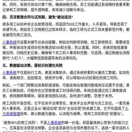
表。同时，系统可自动计算个税，确保纳税合规。员工也能通过系统随时查看考勤
记录和工资明细，提升透明度，有效减少误解与争议。
四、灵活管理合同与试用期，避免
“被动违法”
很多用工纠纷并非企业故意违规，而是因为
HR工作量大、人手紧张，导致忽视了
关键节点。例如员工试用期已过但未转正、临时工转为正式工但未重新签约等，都
会被视为用工违法。
人事系统
可设置关键节点自动提醒，例如合同即将到期、员工即将转正、需要续签
等，并能自动生成待办任务推送给
HR和主管，防止遗漏。同时，系统还能批量管
理合同、归档历史记录，确保每个员工的人事资料完整、可追溯。通过制度化流程
替代“人盯人”，大幅降低因疏漏带来的法律风险。
五、数据驱动决策，提前识别潜在风险
人事系统
不仅是执行工具，更是决策助手。通过系统积累的大量员工数据，如流失
率、请假频次、加班情况、绩效评分等，可以帮助
HR识别潜在的用工风险。
例如，一个部门频繁出现离职或请假，可能反映出管理问题或岗位设置不合理；某
员工长期加班，可能存在过劳隐患或工时违规问题。系统还能通过员工满意度调
查、绩效跟踪等模块，提前发现团队动态，及时进行调整，防患于未然。
用工风险不容忽视，它不仅关乎法律责任，更关乎企业声誉与员工信任。一套完善
的人事系统，正是企业从
“被动合规”走向“主动合规”的关键工具。它不仅提高了
人
力资源管理
效率，更以数据为基础，以流程为保障，将用工风险防控“前置化”。
“避免90%的用工风险”，不是
人事系统
的唯一价值，却是最具核心竞争力的能力之
一。尤其是在法规变化频繁、企业追求高效与合规并重的当下，选择一套合适的人