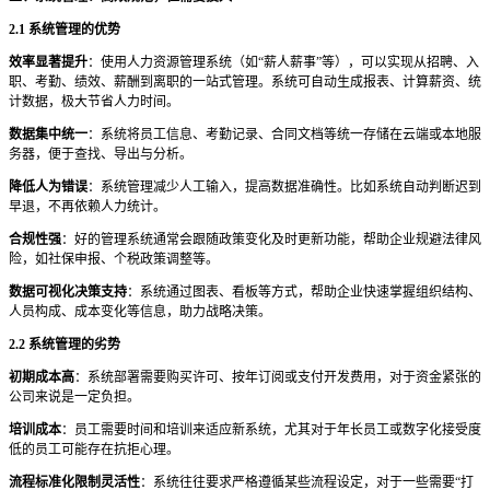
2.1 系统管理的优势
效率显著提升
：使用人力资源管理系统（如
“薪人薪事”等），可以实现从招聘、入
职、考勤、绩效、薪酬到离职的一站式管理。系统可自动生成报表、计算薪资、统
计数据，极大节省人力时间。
数据集中统一
：系统将员工信息、考勤记录、合同文档等统一存储在云端或本地服
务器，便于查找、导出与分析。
降低人为错误
：系统管理减少人工输入，提高数据准确性。比如系统自动判断迟到
早退，不再依赖人力统计。
合规性强
：好的管理系统通常会跟随政策变化及时更新功能，帮助企业规避法律风
险，如社保申报、个税政策调整等。
数据可视化决策支持
：系统通过图表、看板等方式，帮助企业快速掌握组织结构、
人员构成、成本变化等信息，助力战略决策。
2.2 系统管理的劣势
初期成本高
：系统部署需要购买许可、按年订阅或支付开发费用，对于资金紧张的
公司来说是一定负担。
培训成本
：员工需要时间和培训来适应新系统，尤其对于年长员工或数字化接受度
低的员工可能存在抗拒心理。
流程标准化限制灵活性
：系统往往要求严格遵循某些流程设定，对于一些需要
“打