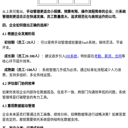
从上表可看出，
手动管理更适合小规模、预算有限、操作流程简单的企业
；而
系统
管理则更适合正在快速发展、员工数量庞大、追求规范化与高效运作的公司
。
四、企业如何做出正确的选择？
4.1 根据企业发展阶段
·
初创期（员工
<20人）
：可以使用手动管理或轻量级
SaaS系统，保持灵活、节省
开支。
·
成长期（员工
20-100人）
：建议逐步引入
HR系统
，特别是在
考勤、薪资、合同
等
核心环节提升效率。
·
成熟期（员工
>100人）
：系统管理几乎成为必须，通过标准化流程减少人力浪
费，支持多组织、多业务线运营。
4.2 评估部门协同效率
如果你发现企业内部存在数据孤岛、信息不一致、跨部门沟通效率低的问题，系统
管理将是打破壁垒的有力工具。
4.3 重视数据驱动管理
企业未来是否打算通过员工画像、绩效分析、招聘数据等进行战略决策？如果答案
是肯定的，那就需要依托系统提供结构化数据支持。