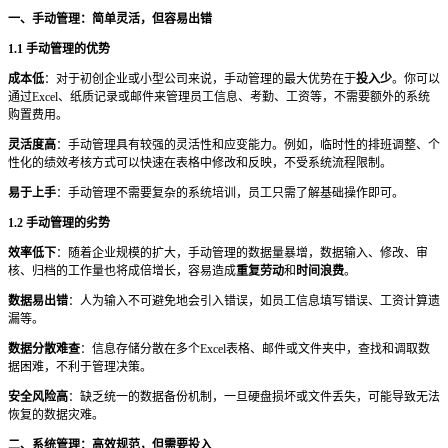
一、手动管理：简单灵活，但容易出错
1.1 手动管理的优势
成本低
：对于初创企业或小型公司来说，手动管理的最大优势在于
投入少
。你可以
通过
Excel、纸质记录或邮件来管理员工信息、考勤、工资等，不需要额外的系统
购置费用。
灵活度高
：手动管理具有较强的灵活性和应变能力。例如，临时性的排班调整、个
性化的绩效考核方式可以快速在表格中修改和反映，不受系统流程限制。
易于上手
：手动管理不需要复杂的系统培训，员工只需了解基础操作即可。
1.2 手动管理的劣势
效率低下
：随着企业规模的扩大，手动管理的数据量暴增，数据输入、修改、审
核、归档的工作量也将成倍增长，容易造成
重复劳动
和
时间浪费
。
数据易出错
：人为输入不可避免地会引入错误，如员工信息填写错误、工资计算遗
漏等。
数据分散难查
：信息存储分散在多个
Excel表格、邮件或文件夹中，查找和调取数
据困难，不利于管理决策。
安全风险高
：缺乏统一的数据备份机制，一旦硬盘损坏或文件丢失，可能导致无法
恢复的数据灾难。
二、系统管理：高效规范，但需要投入