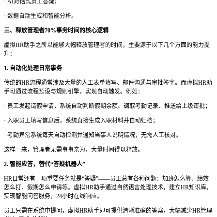
·
AI对话式员工答疑；
·
数据自动生成和智能分析。
三、释放管理者
70%事务时间的核心逻辑
虚拟
HR助手之所以能够大幅释放管理者的时间，主要源于以下几个方面的能力提
升：
1. 自动化处理日常事务
传统的
HR流程通常涉及大量的人工表单填写、邮件沟通与审批签字。而虚拟HR助
手可通过流程预设与规则引擎，实现自动触发。例如：
·
员工发起请假申请，系统自动判断假期余额、调取考勤记录、推送给上级审批；
·
入职员工填写信息后，系统直接生成入职材料并自动归档；
·
考勤异常系统每天自动检测并通知当事人说明情况，无需人工核对。
这样一来，管理者无需事事亲为，大量时间得以释放。
2. 智能应答，替代“答疑机器人”
HR日常还有一项重要任务就是“答疑”——员工总有各种问题：加班怎么算、绩效
怎么打、假期怎么申请等。虚拟HR助手通过自然语言处理技术，建立HR知识库，
实现智能问答服务，24小时在线响应。
员工只需在系统中提问，虚拟
HR助手即可提供清晰准确的答案，大幅减少HR管理