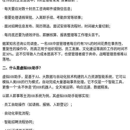
在传统的企业运营中，
HR管理者常常“身兼数职”：
·
每天要应对数十封员工咨询邮件或微信信息；
·
需要处理请假审批、入离职手续、考勤异常等琐事；
·
面对招聘信息发布、简历筛选、面试安排等流程时，时间被大量切割；
·
每月底还要为绩效评估、薪酬核算、报表整理等工作埋头苦干。
据某知名咨询公司调查，一名
HR中层管理者每日约有70%的时间花费在事务性、
重复性的操作中，而真正用于组织规划、员工发展、文化建设等高阶工作的时间不
足30%。这不仅导致人力成本居高不下，也使管理者疲于奔命，战略管理思维难以
落地。
二、什么是虚拟
HR助手？
虚拟
HR助手，是基于AI、大数据与自动化技术构建的人力资源智能系统，它可以
模拟人类HR的行为模式，自动完成大量基础事务处理。它不仅是一个智能工具，
更像一个“永不休息”的HR机器人，全天候运转、响应迅速、数据精准。
以薪人薪事等主流
HR系统为例，其虚拟HR助手能够实现：
·
员工自助操作（如请假、报销、入职登记）；
·
自动化审批流程；
·
智能招聘流程协同；