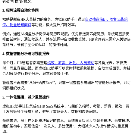
者被“打扰”的频次。
3. 招聘流程自动化协同
招聘是耗费
HR大量精力的事务。虚拟HR助手可通过
自动筛选简历、智能匹配岗
位、批量通知面试
等功能，极大提升招聘效率。
例如，通过
AI模型分析岗位与简历匹配度，优先推送高匹配简历；系统可直接安
排面试时间、通知候选人，并在流程中自动收集反馈。HR管理者只需介入关键决
策环节，节省了至少60%以上的操作时间。
4. 数据智能分析与可视化报表
每个月，
HR管理者都需整理
绩效、薪资、出勤、人员流动
等各类报表，不仅费
时，而且容易出错。而虚拟HR助手可以实时抓取系统数据，自动生成图表，并结
合AI模型进行趋势分析、异常预警等工作。
管理者不再需要
“从0开始做Excel”，只需一键查看系统输出的智能分析报告，即可
洞察组织状况。
5. 一体化连接，减少重复操作
虚拟
HR助手往往集成在HR SaaS系统中，与组织的招聘、考勤、薪资、绩效、员
工发展等多个模块打通，避免了重复录入、数据割裂等问题。
举例来说，员工在入职模块填好的信息，系统将直接同步到薪资模块、绩效模块、
组织架构中，实现信息
“一次录入、多处使用”，大幅减少人为操作错误与重复劳
动。