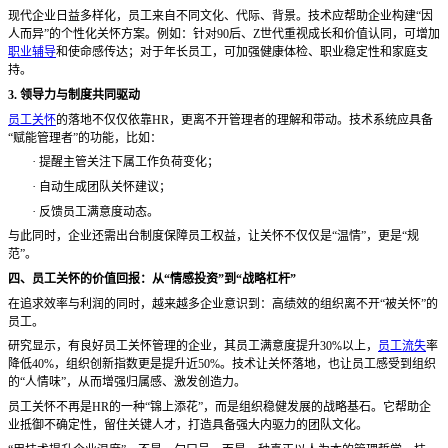
现代企业日益多样化，员工来自不同文化、代际、背景。技术应帮助企业构建
“因
人而异”的个性化关怀方案。例如：针对90后、Z世代重视成长和价值认同，可增加
职业辅导
和使命感传达；对于年长员工，可加强健康体检、职业稳定性和家庭支
持。
3. 领导力与制度共同驱动
员工关怀
的落地不仅仅依靠
HR，更离不开管理者的理解和带动。技术系统应具备
“赋能管理者”的功能，比如：
·
提醒主管关注下属工作负荷变化；
·
自动生成团队关怀建议；
·
反馈员工满意度动态。
与此同时，企业还需出台制度保障员工权益，让关怀不仅仅是
“温情”，更是“规
范”。
四、员工关怀的价值回报：从
“情感投资”到“战略杠杆”
在追求效率与利润的同时，越来越多企业意识到：高绩效的组织离不开
“被关怀”的
员工。
研究显示，有良好员工关怀管理的企业，其员工满意度提升
30%以上，
员工流失
率
降低40%，组织创新指数更是提升近50%。技术让关怀落地，也让员工感受到组织
的“人情味”，从而增强归属感、激发创造力。
员工关怀不再是
HR的一种“锦上添花”，而是组织稳健发展的战略基石。它帮助企
业抵御不确定性，留住关键人才，打造具备强大内驱力的团队文化。