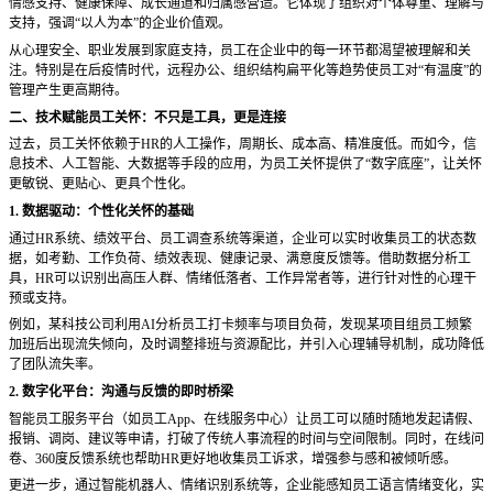
情感支持、健康保障、成长通道和归属感营造。它体现了组织对个体尊重、理解与
支持，强调“以人为本”的企业价值观。
从心理安全、职业发展到家庭支持，员工在企业中的每一环节都渴望被理解和关
注。特别是在后疫情时代，远程办公、组织结构扁平化等趋势使员工对
“有温度”的
管理产生更高期待。
二、技术赋能员工关怀：不只是工具，更是连接
过去，员工关怀依赖于
HR的人工操作，周期长、成本高、精准度低。而如今，信
息技术、人工智能、大数据等手段的应用，为员工关怀提供了“数字底座”，让关怀
更敏锐、更贴心、更具个性化。
1. 数据驱动：个性化关怀的基础
通过
HR系统、绩效平台、员工调查系统等渠道，企业可以实时收集员工的状态数
据，如考勤、工作负荷、绩效表现、健康记录、满意度反馈等。借助数据分析工
具，HR可以识别出高压人群、情绪低落者、工作异常者等，进行针对性的心理干
预或支持。
例如，某科技公司利用
AI分析员工打卡频率与项目负荷，发现某项目组员工频繁
加班后出现流失倾向，及时调整排班与资源配比，并引入心理辅导机制，成功降低
了团队流失率。
2. 数字化平台：沟通与反馈的即时桥梁
智能员工服务平台（如员工
App、在线服务中心）让员工可以随时随地发起请假、
报销、调岗、建议等申请，打破了传统人事流程的时间与空间限制。同时，在线问
卷、360度反馈系统也帮助HR更好地收集员工诉求，增强参与感和被倾听感。
更进一步，通过智能机器人、情绪识别系统等，企业能感知员工语言情绪变化，实