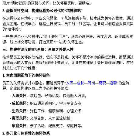
现对
“情绪健康”的预警与关怀，让关怀更实时、更精准。
3. 虚拟关怀空间：构建远程办公时代的“精神驿站”
在远程办公环境中，企业文化弱化、团队连接感下降，技术成为关怀的载体。通过
虚拟团建、在线早会、远程生日祝福、员工线上社区等，企业可以创造虚拟但真实
的
“陪伴感”。
一些先进企业已经搭建起
“员工关怀门户”，涵盖心理健康、医疗咨询、职业成长资
源、线上社交等功能，打造真正“一站式”关怀生态。
三、构建有温度的
HR系统：系统之外是人性
技术是员工关怀的助推器，但它不是终点。关怀不是冷冰冰的数据运算，而是通过
系统背后的人文设计与服务理念传递温度。企业在构建员工关怀管理系统时，应特
别关注以下几个维度：
1. 生命周期视角下的关怀链条
员工的关怀需求并非静态，而是贯穿于
“
入职—成长—转岗—离职—返聘
”的全流
程。企业应构建以员工为中心的关怀矩阵：
·
入职关怀
：欢迎包、导师机制、快速融入培训；
·
成长关怀
：职业通道透明化、学习平台支持；
·
生活关怀
：弹性工作、健康福利、心理关怀；
·
离职关怀
：文明告别、人才回流机制；
·
家庭关怀
：亲子活动、配偶支持、家庭日等。
2. 多元化与包容性的关怀体系