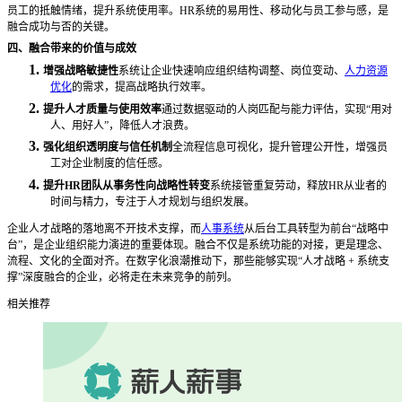
员工的抵触情绪，提升系统使用率。
HR系统的易用性、移动化与员工参与感，是
融合成功与否的关键。
四、融合带来的价值与成效
1.
增强战略敏捷性
系统让企业快速响应组织结构调整、岗位变动、
人力资源
优化
的需求，提高战略执行效率。
2.
提升人才质量与使用效率
通过数据驱动的人岗匹配与能力评估，实现
“用对
人、用好人”，降低人才浪费。
3.
强化组织透明度与信任机制
全流程信息可视化，提升管理公开性，增强员
工对企业制度的信任感。
4.
提升
HR团队从事务性向战略性转变
系统接管重复劳动，释放
HR从业者的
时间与精力，专注于人才规划与组织发展。
企业人才战略的落地离不开技术支撑，而
人事系统
从后台工具转型为前台
“战略中
台”，是企业组织能力演进的重要体现。融合不仅是系统功能的对接，更是理念、
流程、文化的全面对齐。在数字化浪潮推动下，那些能够实现“人才战略 + 系统支
撑”深度融合的企业，必将走在未来竞争的前列。
相关推荐