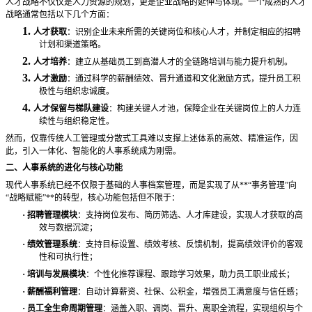
人才战略不仅仅是人力资源的规划，更是企业战略的延伸与体现。一个成熟的人才
战略通常包括以下几个方面：
1.
人才获取
：识别企业未来所需的关键岗位和核心人才，并制定相应的招聘
计划和渠道策略。
2.
人才培养
：建立从基础员工到高潜人才的全链路培训与能力提升机制。
3.
人才激励
：通过科学的薪酬绩效、晋升通道和文化激励方式，提升员工积
极性与组织忠诚度。
4.
人才保留与梯队建设
：构建关键人才池，保障企业在关键岗位上的人力连
续性与组织稳定性。
然而，仅靠传统人工管理或分散式工具难以支撑上述体系的高效、精准运作，因
此，引入一体化、智能化的人事系统成为刚需。
二、人事系统的进化与核心功能
现代人事系统已经不仅限于基础的人事档案管理，而是实现了从
**“事务管理”向
“战略赋能”**的转型，核心功能包括但不限于：
·
招聘管理模块
：支持岗位发布、简历筛选、人才库建设，实现人才获取的高
效与数据沉淀；
·
绩效管理系统
：支持目标设置、绩效考核、反馈机制，提高绩效评价的客观
性和可执行性；
·
培训与发展模块
：个性化推荐课程、跟踪学习效果，助力员工职业成长；
·
薪酬福利管理
：自动计算薪资、社保、公积金，增强员工满意度与信任感；
·
员工全生命周期管理
：涵盖入职、调岗、晋升、离职全流程，实现组织与个