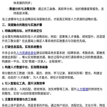
体发展的同步；
·
数据分析与决策支持
：通过员工画像、离职率分析、组织健康度等报告，支
持高层决策。
当上述模块与企业战略目标深度融合后，才能真正释放人力资源的战略价值。
三、深度融合的路径与实施步骤
1. 明确战略目标，对齐系统定位
企业需先明确当前阶段人才战略目标，例如：是聚焦人才储备、绩效提升，还是提
升员工敬业度？在此基础上确定人事系统的实施重点与功能优先级。
2. 打破信息孤岛，实现系统整合
许多企业在
人力资源信息化
建设初期采用多套系统（招聘系统、考勤系统、薪酬系
统彼此割裂），难以实现数据流通。融合过程中必须打通各模块之间的数据通道，
构建统一平台，实现
“数据一次录入、全程使用”。
3. 构建人才数据中台，实现精准画像
将分散的员工数据（背景、履历、绩效、学习记录、离职风险等）整合，构建全
面、动态的
“人才画像”，为人才盘点、继任计划提供依据。
4. 引入智能化工具，提升决策效率
结合
AI算法、人岗匹配、绩效预测、流失预警等工具，提升
人力管理
的预测性与
前瞻性，实现“从经验管理到数据驱动”。
5. 注重变革管理与员工体验
系统上线不是终点，而是变革的开始。通过用户培训、流程优化、文化引导，降低