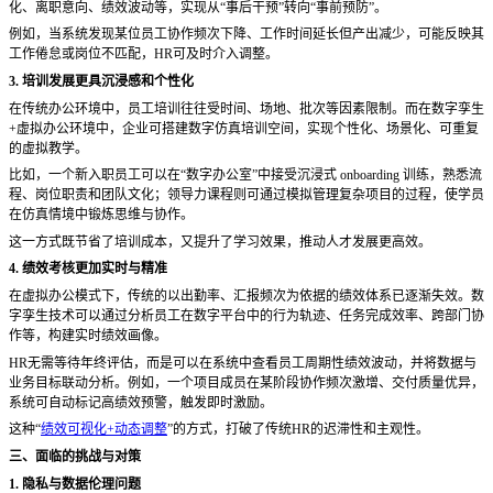
化、离职意向、绩效波动等，实现从“事后干预”转向“事前预防”。
例如，当系统发现某位员工协作频次下降、工作时间延长但产出减少，可能反映其
工作倦怠或岗位不匹配，
HR可及时介入调整。
3. 培训发展更具沉浸感和个性化
在传统办公环境中，员工培训往往受时间、场地、批次等因素限制。而在数字孪生
+虚拟办公环境中，企业可搭建数字仿真培训空间，实现个性化、场景化、可重复
的虚拟教学。
比如，一个新入职员工可以在
“数字办公室”中接受沉浸式 onboarding 训练，熟悉流
程、岗位职责和团队文化；领导力课程则可通过模拟管理复杂项目的过程，使学员
在仿真情境中锻炼思维与协作。
这一方式既节省了培训成本，又提升了学习效果，推动人才发展更高效。
4. 绩效考核更加实时与精准
在虚拟办公模式下，传统的以出勤率、汇报频次为依据的绩效体系已逐渐失效。数
字孪生技术可以通过分析员工在数字平台中的行为轨迹、任务完成效率、跨部门协
作等，构建实时绩效画像。
HR无需等待年终评估，而是可以在系统中查看员工周期性绩效波动，并将数据与
业务目标联动分析。例如，一个项目成员在某阶段协作频次激增、交付质量优异，
系统可自动标记高绩效预警，触发即时激励。
这种
“
绩效可视化+动态调整
”的方式，打破了传统HR的迟滞性和主观性。
三、面临的挑战与对策
1. 隐私与数据伦理问题