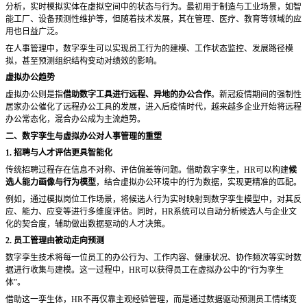
分析，实时模拟实体在虚拟空间中的状态与行为。最初用于制造与工业场景，如智
能工厂、设备预测性维护等，但随着技术发展，其在管理、医疗、教育等领域的应
用也日益广泛。
在人事管理中，数字孪生可以实现员工行为的建模、工作状态监控、发展路径模
拟，甚至预测组织结构变动对绩效的影响。
虚拟办公趋势
虚拟办公则是指
借助数字工具进行远程、异地的办公合作
。新冠疫情期间的强制性
居家办公催化了远程办公工具的发展，进入后疫情时代，越来越多企业开始将远程
办公常态化，混合办公成为主流趋势。
二、数字孪生与虚拟办公对人事管理的重塑
1. 招聘与人才评估更具智能化
传统招聘过程存在信息不对称、评估偏差等问题。借助数字孪生，
HR可以构建
候
选人能力画像与行为模型
，结合虚拟办公环境中的行为数据，实现更精准的匹配。
例如，通过模拟岗位工作场景，将候选人行为实时映射到数字孪生模型中，对其反
应、能力、应变等进行多维度评估。同时，
HR系统可以自动分析候选人与企业文
化的契合度，辅助做出数据驱动的人才决策。
2. 员工管理由被动走向预测
数字孪生技术将每一位员工的办公行为、工作内容、健康状况、协作频次等实时数
据进行收集与建模。这一过程中，
HR可以获得员工在虚拟办公中的“行为孪生
体”。
借助这一孪生体，
HR不再仅靠主观经验管理，而是通过数据驱动预测员工情绪变