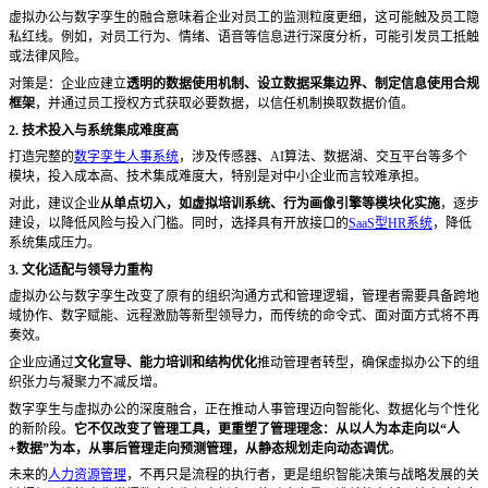
虚拟办公与数字孪生的融合意味着企业对员工的监测粒度更细，这可能触及员工隐
私红线。例如，对员工行为、情绪、语音等信息进行深度分析，可能引发员工抵触
或法律风险。
对策是：企业应建立
透明的数据使用机制、设立数据采集边界、制定信息使用合规
框架
，并通过员工授权方式获取必要数据，以信任机制换取数据价值。
2. 技术投入与系统集成难度高
打造完整的
数字孪生人事系统
，涉及传感器、
AI算法、数据湖、交互平台等多个
模块，投入成本高、技术集成难度大，特别是对中小企业而言较难承担。
对此，建议企业
从单点切入，如虚拟培训系统、行为画像引擎等模块化实施
，逐步
建设，以降低风险与投入门槛。同时，选择具有开放接口的
SaaS型HR系统
，降低
系统集成压力。
3. 文化适配与领导力重构
虚拟办公与数字孪生改变了原有的组织沟通方式和管理逻辑，管理者需要具备跨地
域协作、数字赋能、远程激励等新型领导力，而传统的命令式、面对面方式将不再
奏效。
企业应通过
文化宣导、能力培训和结构优化
推动管理者转型，确保虚拟办公下的组
织张力与凝聚力不减反增。
数字孪生与虚拟办公的深度融合，正在推动人事管理迈向智能化、数据化与个性化
的新阶段。
它不仅改变了管理工具，更重塑了管理理念：从以人为本走向以
“人
+数据”为本，从事后管理走向预测管理，从静态规划走向动态调优
。
未来的
人力资源管理
，不再只是流程的执行者，更是组织智能决策与战略发展的关