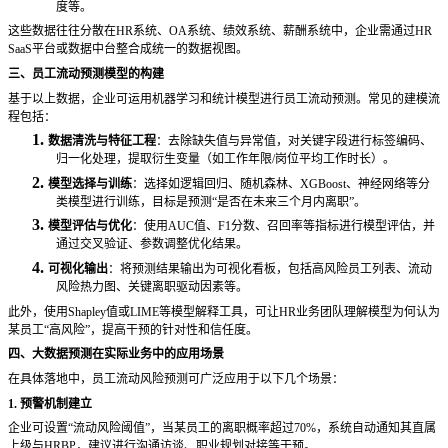
度等。
这些数据往往分散在
HR系统、OA系统、绩效系统、薪酬系统中，企业需通过HR
SaaS平台或数据中台整合成统一的数据视图。
三、员工流动预测模型的构建
基于以上数据，企业可运用机器学习和统计模型进行员工流动预测。常见的建模流
程包括：
1.
数据清洗与特征工程
：去除缺失值与异常值，对关键字段进行标签编码、
归一化处理，提取衍生变量（如工作年限
/岗位平均工作时长）。
2.
模型选择与训练
：选择如逻辑回归、随机森林、
XGBoost、神经网络等分
类模型进行训练，目标是预测“是否在未来三个月内离职”。
3.
模型评估与优化
：使用
AUC值、F1分数、召回率等指标进行模型评估，并
通过交叉验证、参数调整优化结果。
4.
可视化输出
：将预测结果输出为可视化看板，包括高风险员工列表、流动
风险热力图、关键离职驱动因素等。
此外，使用
Shapley值或LIME等模型解释工具，可让HR业务团队理解模型为何认为
某员工“高风险”，提高干预的针对性和信任度。
四、大数据预测在实际业务中的应用场景
在具体落地中，员工流动风险预测可广泛应用于以下几个场景：
1. 预警机制建立
企业可设置
“流动风险阈值”，当某员工的离职概率超过70%，系统自动通知其直属
上级与HRBP，建议进行沟通访谈、职业规划对接等干预。