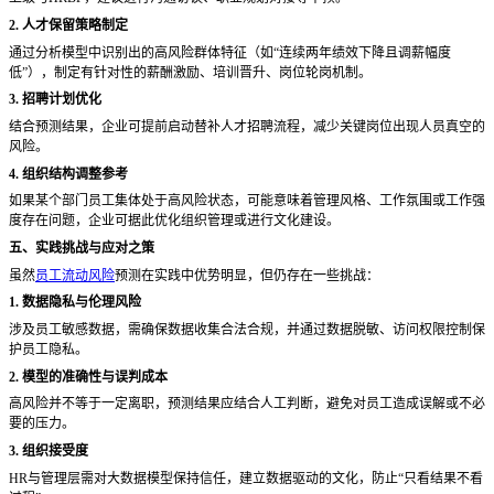
2. 人才保留策略制定
通过分析模型中识别出的高风险群体特征（如
“连续两年绩效下降且调薪幅度
低”），制定有针对性的薪酬激励、培训晋升、岗位轮岗机制。
3. 招聘计划优化
结合预测结果，企业可提前启动替补人才招聘流程，减少关键岗位出现人员真空的
风险。
4. 组织结构调整参考
如果某个部门员工集体处于高风险状态，可能意味着管理风格、工作氛围或工作强
度存在问题，企业可据此优化组织管理或进行文化建设。
五、实践挑战与应对之策
虽然
员工流动风险
预测在实践中优势明显，但仍存在一些挑战：
1. 数据隐私与伦理风险
涉及员工敏感数据，需确保数据收集合法合规，并通过数据脱敏、访问权限控制保
护员工隐私。
2. 模型的准确性与误判成本
高风险并不等于一定离职，预测结果应结合人工判断，避免对员工造成误解或不必
要的压力。
3. 组织接受度
HR与管理层需对大数据模型保持信任，建立数据驱动的文化，防止“只看结果不看