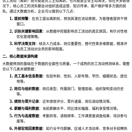
员工流动（离职）既可能是员工主动离职，也可能是企业主动淘汰，但在大多数情
况下，核心员工的流失都会对组织造成运营、知识传承、客户维护等多方面的损
失。通过大数据分析，企业可以做到以下几点：
1.
提前预警
：在员工提出离职前，预测其潜在流动意图，为管理者提供干预
窗口。
2.
识别关键影响因素
：从数据中挖掘影响员工流动的真实原因，有针对性地
优化管理策略。
3.
科学决策支持
：结合人力成本、岗位重要性、替代性等多维数据，精准评
估员工流动对业务的影响程度。
二、核心数据来源构建
大数据预测的基础在于数据的全面性与质量。一个成熟的员工流动预测体系，需整
合以下几类关键数据：
1.
员工基本信息数据
：包括年龄、性别、入职年限、学历、婚姻状态、居住
地等。
2.
岗位与组织数据
：岗位类型、所属部门、管理层级、组织架构变动历史
等。
3.
绩效与晋升记录
：近年绩效评分、晋升速度、岗位调动情况等。
4.
薪酬与福利数据
：当前薪酬水平、同比增长幅度、福利享受情况等。
5.
行为与态度数据
：考勤异常、请假频率、工作满意度调查结果、培训参与
度等。
6.
外部宏观因素数据
：如行业平均薪酬、区域人才流动率、竞争对手招聘热