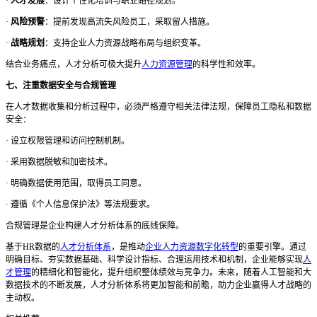
·
人才发展
：设计个性化培训与职业路径规划。
·
风险预警
：提前发现高流失风险员工，采取留人措施。
·
战略规划
：支持企业人力资源战略布局与组织变革。
结合业务痛点，人才分析可极大提升
人力资源管理
的科学性和效率。
七、注重数据安全与合规管理
在人才数据收集和分析过程中，必须严格遵守相关法律法规，保障员工隐私和数据
安全：
·
设立权限管理和访问控制机制。
·
采用数据脱敏和加密技术。
·
明确数据使用范围，取得员工同意。
·
遵循《个人信息保护法》等法规要求。
合规管理是企业构建人才分析体系的底线保障。
基于
HR数据的
人才分析体系
，是推动
企业人力资源数字化转型
的重要引擎。通过
明确目标、夯实数据基础、科学设计指标、合理运用技术和机制，企业能够实现
人
才管理
的精细化和智能化，提升组织整体绩效与竞争力。未来，随着人工智能和大
数据技术的不断发展，人才分析体系将更加智能和前瞻，助力企业赢得人才战略的
主动权。