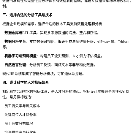
数据的准确性和完整性是分析体系有效运转的基础，需建立数据采集标准与校验机
制。
三、选择合适的分析工具与技术
根据企业规模和需求，选择合适的技术工具支持数据处理和分析：
·
数据仓库与
ETL工具
：实现多来源数据的清洗、整合和存储。
·
数据分析平台
：支持数据可视化、报表生成与多维度分析，如
Power BI、Tableau
等。
·
机器学习与预测模型
：构建员工流失预测、人才潜力评估模型。
·
自然语言处理
：分析员工反馈、面试文本等非结构化数据。
现代
HR系统集成了智能分析模块，可加速体系搭建。
四、设计科学的人才指标体系
制定科学合理的
KPI指标体系，是人才分析的核心。指标设计应兼顾全面性和针对
性，常见指标包括：
·
员工流失率与流失成本
·
关键岗位人才储备率
·
员工绩效分布情况
·
培训覆盖率与转化率