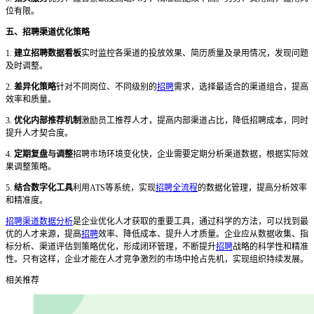
位有限。
五、招聘渠道优化策略
1.
建立招聘数据看板
实时监控各渠道的投放效果、简历质量及录用情况，发现问题
及时调整。
2.
差异化策略
针对不同岗位、不同级别的
招聘
需求，选择最适合的渠道组合，提高
效率和质量。
3.
优化内部推荐机制
激励员工推荐人才，提高内部渠道占比，降低招聘成本，同时
提升人才契合度。
4.
定期复盘与调整
招聘市场环境变化快，企业需要定期分析渠道数据，根据实际效
果调整策略。
5.
结合数字化工具
利用
ATS等系统，实现
招聘全流程
的数据化管理，提高分析效率
和精准度。
招聘渠道数据分析
是企业优化人才获取的重要工具，通过科学的方法，可以找到最
优的人才来源，提高
招聘
效率、降低成本、提升人才质量。企业应从数据收集、指
标分析、渠道评估到策略优化，形成闭环管理，不断提升
招聘
战略的科学性和精准
性。只有这样，企业才能在人才竞争激烈的市场中抢占先机，实现组织持续发展。
相关推荐