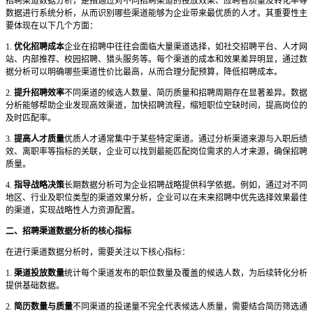
招聘渠道数据分析，是指通过对不同招聘渠道的投放效果、应聘者质量及转化率等
数据进行系统分析，从而识别哪些渠道能够为企业带来最优质的人才。其重要性主
要体现在以下几个方面：
1.
优化招聘成本
企业在招聘中往往会面临大量渠道选择，如社交招聘平台、人才网
站、内部推荐、校园招聘、猎头服务等。每个渠道的成本和效果差异明显，通过数
据分析可以明确哪些渠道性价比最高，从而合理分配预算，降低招聘成本。
2.
提升招聘效率
不同渠道的候选人数量、简历质量和招聘周期存在显著差异。数据
分析能够帮助企业发现高效渠道，加快招聘流程，缩短职位空缺时间，提高岗位的
及时匹配率。
3.
提高人才质量
优质人才通常集中于某些特定渠道。通过分析渠道来源与入职后绩
效、离职率等指标的关联，企业可以找到最能匹配岗位需求的人才来源，确保招聘
质量。
4.
指导战略决策
长期数据分析可为企业招聘战略提供科学依据。例如，通过对不同
地区、行业及职位类型的渠道效果分析，企业可以在未来招聘中优先选择效果最佳
的渠道，实现战略性人力资源配置。
二、招聘渠道数据分析的核心指标
在进行渠道数据分析时，需要关注以下核心指标：
1.
渠道投放数量
统计每个渠道发布的职位数量及覆盖的候选人数，为后续转化分析
提供基础数据。
2.
简历数量与质量
不同渠道的投递量不完全代表候选人质量，需要结合简历筛选通