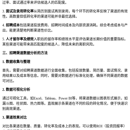
过率、面试通过率来评估候选人的匹配度。
3.
面试及录用转化率
从简历到面试再到录用，每个环节的转化率反映了渠道的有效
性。高数量但低转化率的渠道可能并非最优选择。
4.
招聘成本
包括渠道投放费用、招聘时间成本及内部资源消耗。综合考虑成本与产
出，能更清楚地判断渠道性价比。
5.
人才留存率及绩效
入职后的留存率和绩效水平是评估渠道长期价值的重要指标。
某些渠道可能带来高匹配度的候选人，降低未来的离职风险。
三、招聘渠道数据分析的方法
1. 数据收集与整理
首先，需要对招聘渠道数据进行全面收集，包括投放数量、简历量、面试情况、录
用结果以及成本等信息。同时，需要对数据进行标准化处理，确保不同渠道的数据
可对比。
2. 数据可视化分析
通过可视化工具，如
Excel、Tableau、Power BI等，将渠道数据以图表形式展示，如
漏斗图、柱状图、热力图等。直观展示各渠道在不同阶段的转化情况，便于快速识
别高效渠道。
3. 渠道效果对比
对比各渠道在数量、质量、转化率及成本上的表现。可以使用
ROI（投资回报率）