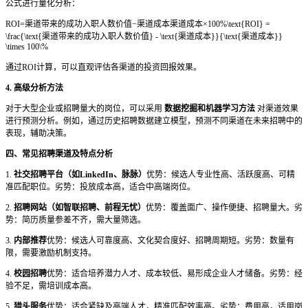
公式进行量化分析：
ROI=渠道带来的成功入职人数价值
−
渠道成本渠道成本
×100%\text{ROI} =
\frac{\text{渠道带来的成功入职人数价值} - \text{渠道成本}}{\text{渠道成本}}
\times 100\%
通过
ROI计算，可以直观评估各渠道的投资回报效果。
4. 高级分析方法
对于大型企业或招聘量大的岗位，可以采用
数据挖掘和机器学习方法
对渠道效果
进行预测分析。例如，通过历史招聘数据建立模型，预测不同渠道在未来招聘中的
表现，辅助决策。
四、常见招聘渠道及特点分析
1.
社交招聘平台（如
LinkedIn、脉脉）
优势：候选人专业性高、活跃度高、可精
准匹配职位。
劣势：投放成本高，适合中高端岗位。
2.
招聘网站（如智联招聘、前程无忧）
优势：覆盖面广、操作便捷、招聘量大。
劣
势：简历质量参差不齐，需大量筛选。
3.
内部推荐
优势：候选人可靠度高、文化契合度好、招聘周期短。
劣势：数量有
限，需要激励机制支持。
4.
校园招聘
优势：适合培养潜力人才、成本较低、易形成企业人才储备。
劣势：经
验不足，需培训成本高。
5.
猎头服务
优势：适合紧缺及高端人才，精准匹配效率高。
劣势：费用高，适用岗