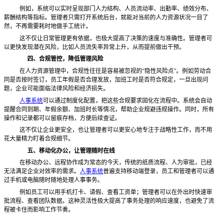
例如，系统可以实时呈现部门人力结构、人员流动率、出勤率、绩效分布、
薪酬结构等指标。管理者只需打开系统后台，就能对当前的人力资源状况一目了
然，不再需要耗时地做手工统计。
这不仅让日常管理更有依据，也极大提高了决策的速度与准确性。管理者可
以更快发现潜在风险，比如人员流失率异常上升，从而提前做出干预。
四、合规管控，降低管理风险
在人力资源管理中，合规性往往是容易被忽视的
“隐性风险点”。例如劳动合
同是否按时签订，员工年假是否合理发放，加班工时是否符合规定，一旦出现问
题，企业可能面临法律风险和经济损失。
人事系统
可以通过制度化配置，把这些合规要求固化在流程中。系统会自动
提醒合同到期、年假余额、加班时长等情况，帮助企业规避违规操作。同时，所有
操作和记录都可以留痕存档，方便后续查证。
这不仅让企业更安全，也让管理者可以更安心地专注于战略性工作，而不用
花大量精力盯着合规细节。
五、移动化办公，让管理随时在线
在移动办公、远程协作成为常态的今天，传统的纸质流程、人为审批，已经
无法满足企业对效率的需求。
人事系统
普遍支持移动端登录，员工和管理者可以通
过手机或电脑随时随地处理人事事务。
例如员工可以用手机打卡、请假、查看工资单；管理者可以在外出时快速审
批流程、查看团队数据。这种灵活性极大提高了事务处理的响应速度，也避免了流
程被卡住而影响工作节奏。