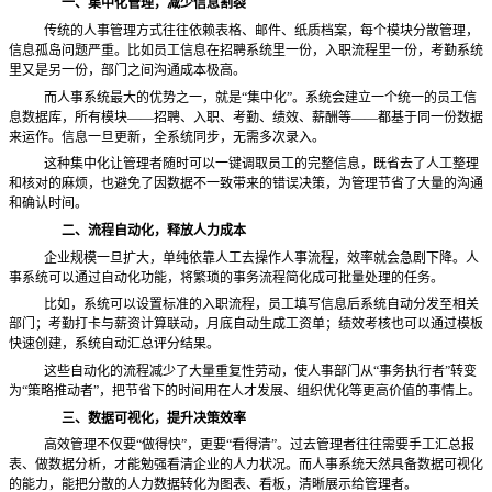
一、集中化管理，减少信息割裂
传统的人事管理方式往往依赖表格、邮件、纸质档案，每个模块分散管理，
信息孤岛问题严重。比如员工信息在招聘系统里一份，入职流程里一份，考勤系统
里又是另一份，部门之间沟通成本极高。
而人事系统最大的优势之一，就是
“集中化”。系统会建立一个统一的员工信
息数据库，所有模块——招聘、入职、考勤、绩效、薪酬等——都基于同一份数据
来运作。信息一旦更新，全系统同步，无需多次录入。
这种集中化让管理者随时可以一键调取员工的完整信息，既省去了人工整理
和核对的麻烦，也避免了因数据不一致带来的错误决策，为管理节省了大量的沟通
和确认时间。
二、流程自动化，释放人力成本
企业规模一旦扩大，单纯依靠人工去操作人事流程，效率就会急剧下降。人
事系统可以通过自动化功能，将繁琐的事务流程简化成可批量处理的任务。
比如，系统可以设置标准的入职流程，员工填写信息后系统自动分发至相关
部门；考勤打卡与薪资计算联动，月底自动生成工资单；绩效考核也可以通过模板
快速创建，系统自动汇总评分结果。
这些自动化的流程减少了大量重复性劳动，使人事部门从
“事务执行者”转变
为“策略推动者”，把节省下的时间用在人才发展、组织优化等更高价值的事情上。
三、数据可视化，提升决策效率
高效管理不仅要
“做得快”，更要“看得清”。过去管理者往往需要手工汇总报
表、做数据分析，才能勉强看清企业的人力状况。而人事系统天然具备数据可视化
的能力，能把分散的人力数据转化为图表、看板，清晰展示给管理者。