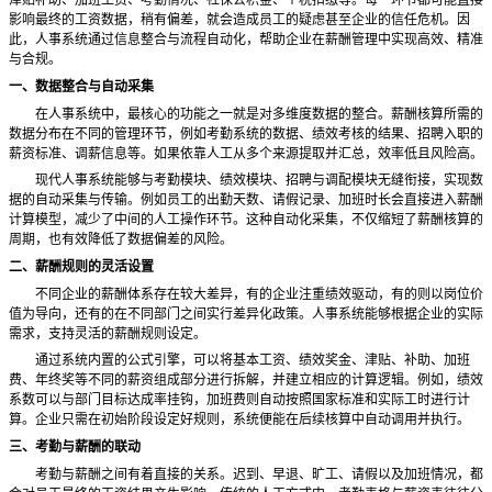
津贴补助、加班工资、考勤情况、社保公积金、个税扣缴等。每一环节都可能直接
影响最终的工资数据，稍有偏差，就会造成员工的疑虑甚至企业的信任危机。因
此，人事系统通过信息整合与流程自动化，帮助企业在薪酬管理中实现高效、精准
与合规。
一、数据整合与自动采集
在人事系统中，最核心的功能之一就是对多维度数据的整合。薪酬核算所需的
数据分布在不同的管理环节，例如考勤系统的数据、绩效考核的结果、招聘入职的
薪资标准、调薪信息等。如果依靠人工从多个来源提取并汇总，效率低且风险高。
现代人事系统能够与考勤模块、绩效模块、招聘与调配模块无缝衔接，实现数
据的自动采集与传输。例如员工的出勤天数、请假记录、加班时长会直接进入薪酬
计算模型，减少了中间的人工操作环节。这种自动化采集，不仅缩短了薪酬核算的
周期，也有效降低了数据偏差的风险。
二、薪酬规则的灵活设置
不同企业的薪酬体系存在较大差异，有的企业注重绩效驱动，有的则以岗位价
值为导向，还有的在不同部门之间实行差异化政策。人事系统能够根据企业的实际
需求，支持灵活的薪酬规则设定。
通过系统内置的公式引擎，可以将基本工资、绩效奖金、津贴、补助、加班
费、年终奖等不同的薪资组成部分进行拆解，并建立相应的计算逻辑。例如，绩效
系数可以与部门目标达成率挂钩，加班费则自动按照国家标准和实际工时进行计
算。企业只需在初始阶段设定好规则，系统便能在后续核算中自动调用并执行。
三、考勤与薪酬的联动
考勤与薪酬之间有着直接的关系。迟到、早退、旷工、请假以及加班情况，都