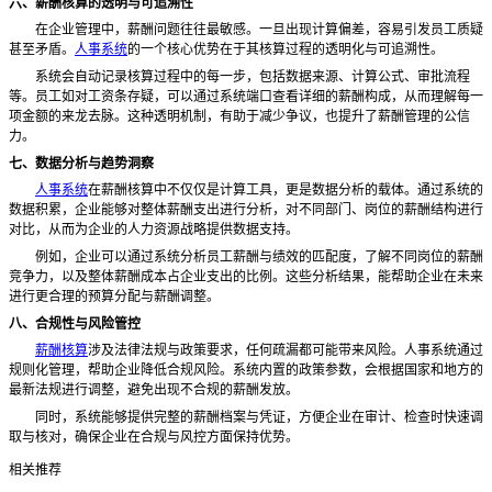
六、薪酬核算的透明与可追溯性
在企业管理中，薪酬问题往往最敏感。一旦出现计算偏差，容易引发员工质疑
甚至矛盾。
人事系统
的一个核心优势在于其核算过程的透明化与可追溯性。
系统会自动记录核算过程中的每一步，包括数据来源、计算公式、审批流程
等。员工如对工资条存疑，可以通过系统端口查看详细的薪酬构成，从而理解每一
项金额的来龙去脉。这种透明机制，有助于减少争议，也提升了薪酬管理的公信
力。
七、数据分析与趋势洞察
人事系统
在薪酬核算中不仅仅是计算工具，更是数据分析的载体。通过系统的
数据积累，企业能够对整体薪酬支出进行分析，对不同部门、岗位的薪酬结构进行
对比，从而为企业的人力资源战略提供数据支持。
例如，企业可以通过系统分析员工薪酬与绩效的匹配度，了解不同岗位的薪酬
竞争力，以及整体薪酬成本占企业支出的比例。这些分析结果，能帮助企业在未来
进行更合理的预算分配与薪酬调整。
八、合规性与风险管控
薪酬核算
涉及法律法规与政策要求，任何疏漏都可能带来风险。人事系统通过
规则化管理，帮助企业降低合规风险。系统内置的政策参数，会根据国家和地方的
最新法规进行调整，避免出现不合规的薪酬发放。
同时，系统能够提供完整的薪酬档案与凭证，方便企业在审计、检查时快速调
取与核对，确保企业在合规与风控方面保持优势。
相关推荐