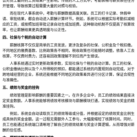
会对员工最终的工资结果产生影响。传统的人工方式中，考勤表格与薪资表往往分
开管理，导致核算过程需要大量的对照与校验。
而在现代人事系统中，考勤与薪酬数据高度关联。员工的打卡记录、休假申
请、审批结果，都会自动进入薪酬计算环节。例如，系统可以根据实际考勤扣减相
应的工资，或按照加班审批记录自动生成加班费。这种联动机制不仅提高了核算效
率，也让薪酬结果更具透明度与公正性。
四、社保与个税的自动计算
薪酬核算不仅仅是简单的工资发放，更涉及复杂的社保、公积金及个税扣缴。
不同地区的缴费基数、比例政策各不相同，税收政策也可能随时调整。依靠人工去
核算，不仅费时费力，还容易因政策理解不到位而产生错误。
人事系统通过实时更新政策参数，实现社保与个税的自动计算。员工的社保、
公积金缴纳比例以及个人所得税的预扣，都能通过系统的内置规则自动完成。对于
跨地域经营的企业，系统还能根据不同地区的政策差异进行分区计算，保证合规性
与准确性。
五、绩效与奖金的挂钩
绩效管理是影响薪酬的重要因素之一。在许多企业中，员工的绩效结果直接决
定奖金数额。人事系统能够将绩效考核模块与薪酬模块打通，实现绩效与奖金的精
准挂钩。
例如，系统会自动读取员工的绩效等级或分值，并根据设定的绩效奖金比例生
成具体的奖金金额。这一过程无需额外人工参与，大幅度缩短了核算时间。同时，
员工也能通过系统端口清晰地了解自己的绩效结果与奖金计算逻辑，从而增强对薪
酬的信任感。