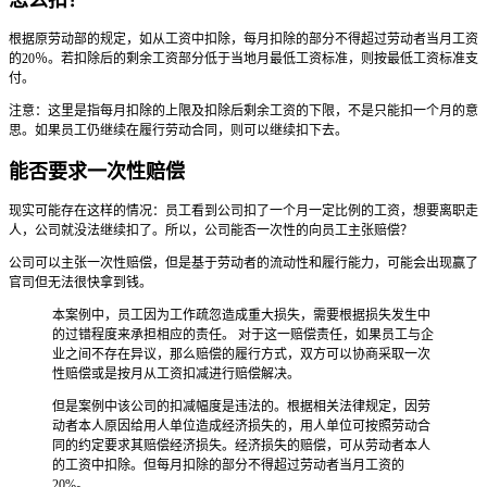
根据原劳动部的规定，如从工资中扣除，每月扣除的部分不得超过劳动者当月工资
的20％。若扣除后的剩余工资部分低于当地月最低工资标准，则按最低工资标准支
付。
注意：这里是指每月扣除的上限及扣除后剩余工资的下限，不是只能扣一个月的意
思。如果员工仍继续在履行劳动合同，则可以继续扣下去。
能否要求一次性赔偿
现实可能存在这样的情况：员工看到公司扣了一个月一定比例的工资，想要离职走
人，公司就没法继续扣了。所以，公司能否一次性的向员工主张赔偿？
公司可以主张一次性赔偿，但是基于劳动者的流动性和履行能力，可能会出现赢了
官司但无法很快拿到钱。
本案例中，员工因为工作疏忽造成重大损失，需要根据损失发生中
的过错程度来承担相应的责任。 对于这一赔偿责任，如果员工与企
业之间不存在异议，那么赔偿的履行方式，双方可以协商采取一次
性赔偿或是按月从工资扣减进行赔偿解决。
但是案例中该公司的扣减幅度是违法的。根据相关法律规定，因劳
动者本人原因给用人单位造成经济损失的，用人单位可按照劳动合
同的约定要求其赔偿经济损失。经济损失的赔偿，可从劳动者本人
的工资中扣除。但每月扣除的部分不得超过劳动者当月工资的
20%。