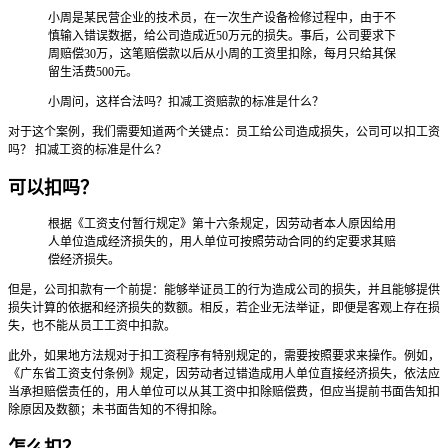
小周是某民营企业的技术员，在一次生产设备检修过程中，由于不
慎输入错误数据，给公司造成近50万元的损失。事后，公司要求下
周赔偿30万，这笔赔偿款以后从小周的工资里扣除，每月只给其保
留生活费500元。
小周问，这样合法吗？扣减工资赔款的标准是什么？
对于这个案例，我们需要知道两个关键点：员工给公司造成损失，公司可以扣工资
吗？ 扣减工资的标准是什么？
可以扣吗？
根据《工资支付暂行规定》第十六条规定，因劳动者本人原因给用
人单位造成经济损失的，用人单位可按照劳动合同的约定要求其赔
偿经济损失。
但是，公司扣款有一个前提：能够举证员工的行为造成公司的损失，并且能够提供
损失计算的依据和经济损失的数额。相反，若企业无法举证，即便是客观上存在损
失，也不能从员工工资中扣款。
此外，如果地方法规对于扣工资程序有特别规定的，需要按照要求来操作。例如，
《广东省工资支付条例》规定，因劳动者过错造成用人单位直接经济损失，依法应
当承担赔偿责任的，用人单位可以从其工资中扣除赔偿费，但应当提前书面告知扣
除原因及数额；未书面告知的不得扣除。
怎么扣？