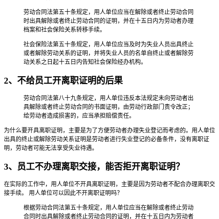
劳动合同法第五十条规定，用人单位应当在解除或者终止劳动合同
时出具解除或者终止劳动合同的证明，并在十五日内为劳动者办理
档案和社会保险关系转移手续。
社会保险法第五十条规定，用人单位应当及时为失业人员出具终止
或者解除劳动关系的证明，并将失业人员的名单自终止或者解除劳
动关系之日起十五日内告知社会保险经办机构。
2、不给员工开离职证明的后果
劳动合同法第八十九条规定，用人单位违反本法规定未向劳动者出
具解除或者终止劳动合同的书面证明，由劳动行政部门责令改正；
给劳动者造成损害的，应当承担赔偿责任。
为什么要开具离职证明，主要是为了方便劳动者办理失业登记而考虑的。用人单位
出具的终止或解除劳动关系证明是劳动者进行失业登记的必备条件，没有离职证
明，劳动者可能无法享受失业待遇。
3、员工不办理离职交接，能否拒开离职证明？
在实际的工作中，用人单位不开具离职证明，主要是因为劳动者不配合办理离职交
接手续。 用人单位可以因此不开离职证明吗？
根据劳动合同法第五十条规定，用人单位应当在解除或者终止劳动
合同时出具解除或者终止劳动合同的证明，并在十五日内为劳动者