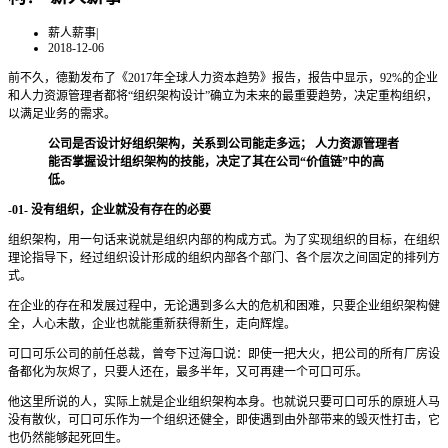
薪人薪事
|
2018-12-06
前不久，德勤发布了《2017年全球人力资本趋势》报告，报告中显示，92%的企业
和人力资源管理者都将“组织架构设计”确立为未来的最重要趋势，决定重构组织，
以满足业务的需求。
公司是否设计好组织架构，关系到公司能走多远； 人力资源管理者
能否掌握设计组织架构的技能，决定了其在公司“价值链”中的高
低。
-01- 没有组织，企业就没有存在的必要
组织架构，用一句话来说就是组织内部的构成方式。为了实现组织的目标，在组织
理论指导下，经过组织设计形成的组织内部各个部门、各个层次之间固定的排列方
式。
在企业的存在和发展过程中，无论遇到多么大的危机和困难，只要企业组织架构健
全，人心未散，企业也就能重新获得新生，走向辉煌。
可口可乐公司的前任总裁，曾夸下过海口说：即使一把大火，把公司的所有厂房设
备都化为灰烬了，只要人还在，最多半年，又可再建一个可口可乐。
他这里所说的人，实际上就是企业组织架构本身。也就说只要可口可乐的原班人马
没有散伙，可口可乐作为一个组织还健全，即使遇到由外部带来的毁灭性打击，它
也仍然能够起死回生。