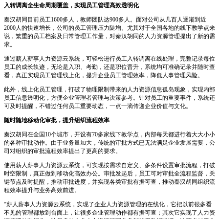
入转调离全生命周期覆盖，实现员工管理高效透明化
秦汉胡同目前员工1600多人，教师团队达900多人。面对公司从几百人逐渐到近
2000人的快速增长，公司的员工管理压力陡增。尤其对于全国各地的线下教学点来
说，繁重的员工档案及日常管理工作量，对秦汉胡同的人力资源管理提出了新的需
求。
通过薪人薪事人力资源云系统，可轻松进行员工入转调离在线处理，完整记录每位
员工的成长轨迹，无论是入职、考勤，还是职位晋升，系统均可准确记录并随时查
看，真正实现员工管理线上化，提升企业员工管理效率，降低人事管理风险。
此外，线上化员工管理，打破了物理限制带来的人力资源信息孤岛现象，实现内部
员工信息透明化，方便企业管理者管理与决策参考。针对员工的重要事件，系统还
可及时提醒，不错过任何员工重要动态，一点一滴传递企业价值与文化。
随时随地移动化审批，提升组织流程效率
秦汉胡同在全国10个城市，开设有70多家线下教学点，内部每天都进行着大大小小
的各种审批动作。由于业务量加大，传统的审批方式已无法满足企业发展需要，公
司对组织的审批流程效率提出了更高的要求。
使用薪人薪事人力资源云系统，可实现按需求自定义、多条件设置审批流程，打破
时空限制，真正做到移动化高效办公。审批发起后，员工可对审批全流程监督，关
键节点及时提醒，推动审批进度，并实现各类审批有据可查，推动秦汉胡同组织流
程效率提升与业务高效前进。
“薪人薪事人力资源云系统，实现了企业人力资源管理的在线化，它把以前很多看
不见的管理都放到台面上，让很多企业管理动作都有据可查；其次它实现了人力资