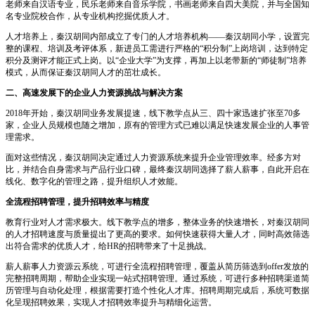
老师来自汉语专业，民乐老师来自音乐学院，书画老师来自四大美院，并与全国知
名专业院校合作，从专业机构挖掘优质人才。
人才培养上，秦汉胡同内部成立了专门的人才培养机构——秦汉胡同小学，设置完
整的课程、培训及考评体系，新进员工需进行严格的“积分制”上岗培训，达到特定
积分及测评才能正式上岗。以“企业大学”为支撑，再加上以老带新的“师徒制”培养
模式，从而保证秦汉胡同人才的茁壮成长。
二、高速发展下的企业人力资源挑战与解决方案
2018年开始，秦汉胡同业务发展提速，线下教学点从三、四十家迅速扩张至70多
家，企业人员规模也随之增加，原有的管理方式已难以满足快速发展企业的人事管
理需求。
面对这些情况，秦汉胡同决定通过人力资源系统来提升企业管理效率。经多方对
比，并结合自身需求与产品行业口碑，最终秦汉胡同选择了薪人薪事，自此开启在
线化、数字化的管理之路，提升组织人才效能。
全流程招聘管理，提升招聘效率与精度
教育行业对人才需求极大。线下教学点的增多，整体业务的快速增长，对秦汉胡同
的人才招聘速度与质量提出了更高的要求。如何快速获得大量人才，同时高效筛选
出符合需求的优质人才，给HR的招聘带来了十足挑战。
薪人薪事人力资源云系统，可进行全流程招聘管理，覆盖从简历筛选到offer发放的
完整招聘周期，帮助企业实现一站式招聘管理。通过系统，可进行多种招聘渠道简
历管理与自动化处理，根据需要打造个性化人才库。招聘周期完成后，系统可数据
化呈现招聘效果，实现人才招聘效率提升与精细化运营。