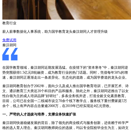
教育行业
薪人薪事数据化人事系统，助力国学教育龙头秦汉胡同人才管理升级
免费试用
秦汉胡同
在国学教育领域，秦汉胡同近期发展迅猛。在疫情下的“资本寒冬”中，秦汉胡同逆
势突围获得1.5亿元B轮融资，成为教育行业的热门话题。同时，凭借每年50%的增
速，秦汉胡同正逐渐走出一条差异化、生态化的道路，成为国学赛道的龙头企业。
秦汉胡同教育创办于2002年，面向少儿及成人推出国学教育培训，已开展艺术、诗
文、通识教育三大类近20个科目的产品和服务。除此之外，秦汉胡同还推出了以女
性白领为主的成人培训品牌“好研社”，多条业务线并进，打造全龄文化素质教育。
目前，公司已在全国一二线城市设立70余个线下教学点，服务线下重付费家庭5万
余个，线上有声内容点击量逾2000万，在2019年已经实现近4亿元营收。
一、严苛的人才选拔与培养，支撑业务快速扩张
秦汉胡同快速稳健发展的背后，除了领先的商业模式与服务创新，还依赖于科学严
格的选人育人理念。秦汉胡同教师岗位的选拔，均以专业院校毕业生为主，如诗文