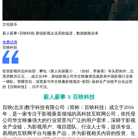
文化娱乐
薪人薪事×百映科技| 新锐影视企业高歌猛进，数据赋能业务
免费试用
百映科技
投资影视作品80余部，孵化《唐人街探案3》、《你好，李焕英》等头部热作，总
票房数百亿元.......成立仅4年，新锐影视公司华文映像便迅速跻身中国影视行业第
一梯队。荣耀背后，深度参与华文映像影视项目+影院+器材全产业链平台化运营
的【百映科技】，功不可没。
薪人薪事 X 百映科技
百映(北京)数字科技有限公司（简称：百映科技）成立于2016
年，是一家专注于影视垂直领域的高科技互联网公司，依托母
公司华文映像强大的行业背景与广泛的用户需求，深耕于影视
全产业链，为影视用户、项目团队、行业人士等，提供专业、
易用的互联网平台与服务产品，并为影视相关内容的投资、生