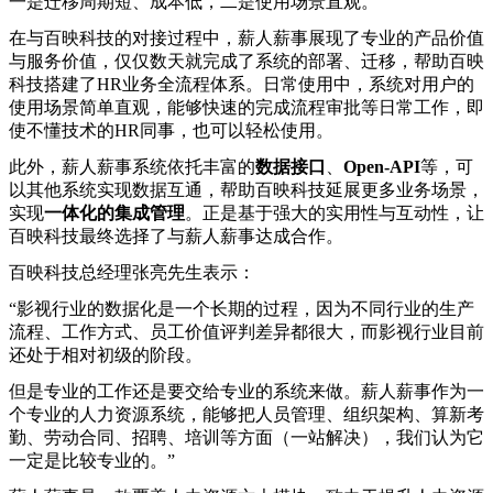
一是迁移周期短、成本低，二是使用场景直观。
在与百映科技的对接过程中，薪人薪事展现了专业的产品价值
与服务价值，仅仅数天就完成了系统的部署、迁移，帮助百映
科技搭建了HR业务全流程体系。日常使用中，系统对用户的
使用场景简单直观，能够快速的完成流程审批等日常工作，即
使不懂技术的HR同事，也可以轻松使用。
此外，薪人薪事系统依托丰富的
数据接口
、
Open-API
等，可
以其他系统实现数据互通，帮助百映科技延展更多业务场景，
实现
一体化的集成管理
。正是基于强大的实用性与互动性，让
百映科技最终选择了与薪人薪事达成合作。
百映科技总经理张亮先生表示：
“影视行业的数据化是一个长期的过程，因为不同行业的生产
流程、工作方式、员工价值评判差异都很大，而影视行业目前
还处于相对初级的阶段。
但是专业的工作还是要交给专业的系统来做。薪人薪事作为一
个专业的人力资源系统，能够把人员管理、组织架构、算新考
勤、劳动合同、招聘、培训等方面（一站解决），我们认为它
一定是比较专业的。”