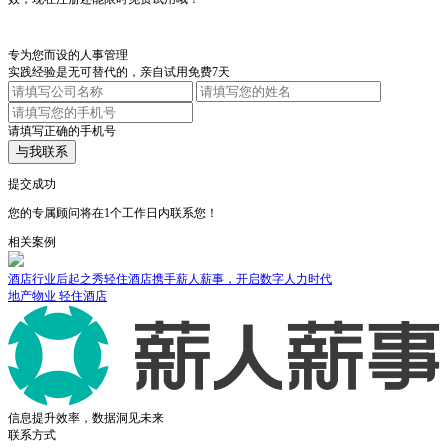
专为您而设的人事管理
实践经验是无可替代的，亲自试用免费7天
请填写正确的手机号
与我联系
提交成功
您的专属顾问将在1个工作日内联系您！
相关案例
业后起之秀轻住酒店携手薪人薪事，开启数字人力时代
地产行业
业
轻住酒店
地产物业
信息提升效率，数据洞见未来
联系方式