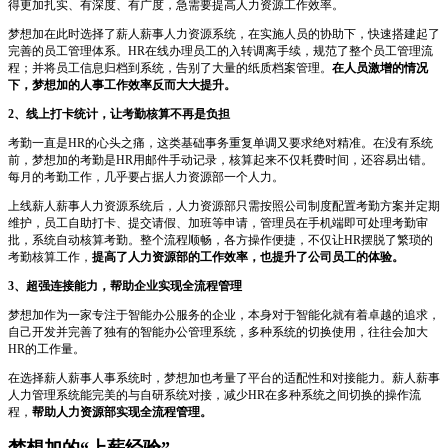
得更加扎实、有深度、有广度，急需要提高人力资源工作效率。
梦想加在此时选择了薪人薪事人力资源系统，在实施人员的协助下，快速搭建起了
完善的员工管理体系。HR在线办理员工的入转调离手续，规范了整个员工管理流
程；并将员工信息归档到系统，告别了大量的纸质档案管理。
在人员激增的情况
下，梦想加的人事工作效率反而大大提升。
2
、线上打卡统计，让考勤核算不再是负担
考勤一直是HR的心头之痛，这类基础事务重复单调又要求绝对精准。在没有系统
前，梦想加的考勤是HR用邮件手动记录，核算起来不仅耗费时间，还容易出错。
每月的考勤工作，几乎要占据人力资源部一个人力。
上线薪人薪事人力资源系统后，人力资源部只需按照公司制度配置考勤方案并定期
维护，员工自助打卡、提交请假、加班等申请，管理员在手机端即可处理考勤审
批，系统自动核算考勤。整个流程顺畅，各方操作便捷，不仅让HR摆脱了繁琐的
考勤核算工作，
提高了人力资源部的工作效率，也提升了公司员工的体验。
3
、超强连接能力，帮助企业实现全流程管理
梦想加作为一家专注于智能办公服务的企业，本身对于智能化就有着卓越的追求，
自己开发并完善了独有的智能办公管理系统，多种系统的切换使用，往往会加大
HR的工作量。
在选择薪人薪事人事系统时，梦想加也考量了平台的适配性和对接能力。薪人薪事
人力管理系统能完美的与自研系统对接，减少HR在多种系统之间切换的操作流
程，
帮助人力资源部实现全流程管理。
梦想加的
“
上薪经验
”