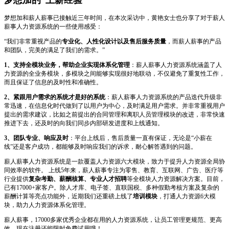
梦想加和薪人薪事已接触近三年时间，在本次采访中，黄艳女士也分享了对于薪人
薪事人力资源系统的一些使用感受：
“我们非常重视产品的
专业化、人性化设计以及售后服务质量
，而薪人薪事的产品
和团队，完美的满足了我们的需求。”
1
、支持全模块业务，帮助企业实现体系化管理
：薪人薪事人力资源系统涵盖了人
力资源的全业务模块，多模块之间能够实现很好地联动，不仅避免了重复性工作，
而且保证了信息的及时性和准确性。
2
、紧跟用户需求的系统才是好的系统
：薪人薪事人力资源系统的产品迭代升级非
常迅速，在信息化时代做到了以用户为中心，及时满足用户需求。并非常重视用户
提出的需求建议，比如之前提出的合同管理和离职人员管理模块的改进，非常快速
推进下去，还及时的向我们同步内部研发进度和上线通知。
3
、团队专业、响应及时
：平台上线后，售后质量一直有保证，无论是“小薪在
线”还是客户成功，都能够及时响应我们的诉求，耐心解答遇到的问题。
薪人薪事人力资源系统是一款覆盖人力资源六大模块，致力于提升人力资源全局协
同效率的软件。 上线5年来，薪人薪事专注为零售、教育、互联网、广告、医疗等
行业提供
复杂考勤、薪酬核算、专业人才招聘
等全模块人力资源解决方案。目前，
已有17000+家客户。除人才库、电子签、直联国税、多种假勤考核方案及复杂的
薪酬计算等亮点功能外，近期我们还重磅上线了
培训模块
，打通人力资源6大模
块，助力人力资源体系化管理。
薪人薪事，17000多家优秀企业都在用的人力资源系统，让员工管理更规范、更高
效，现在注册还能限时免费试用哦！