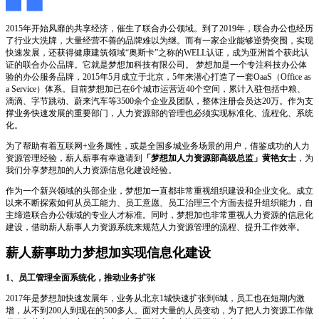
2015年开始风靡的共享经济，催生了联合办公领域。到了2019年，联合办公也经历
了行业大洗牌，大量经营不善的品牌难以为继。而有一家企业能够逆势突围，实现
快速发展，还获得健康建筑领域“奥斯卡”之称的WELL认证，成为亚洲首个获此认
证的联合办公品牌。它就是梦想加科技有限公司。 梦想加是一个专注科技办公体
验的办公服务品牌，2015年5月成立于北京，5年来潜心打造了一套OaaS（Office as
a Service）体系。目前梦想加已在6个城市运营近40个空间，累计入驻包括中粮、
滴滴、字节跳动、蔚来汽车等3500余个企业及团队，整体注册会员达20万。作为支
撑业务快速发展的重要部门，人力资源部的管理也必须实现标准化、流程化、系统
化。
为了帮助有着互联网+业务属性，或是全国多城业务场景的用户，借鉴成功的人力
资源管理经验，薪人薪事有幸邀请到
「梦想加人力资源部高级总监」黄艳女士
，为
我们分享梦想加的人力资源信息化建设经验。
作为一个新兴领域的头部企业，梦想加一直都非常重视组织建设和企业文化。成立
以来不断探索如何从员工能力、员工意愿、员工治理三个方面去提升组织能力，自
主缔造联合办公领域的专业人才标准。同时，梦想加也非常重视人力资源的信息化
建设，借助薪人薪事人力资源系统来规范人力资源管理的流程、提升工作效率。
薪人薪事助力梦想加实现信息化建设
1
、员工管理全面系统化，推动业务扩张
2017年是梦想加快速发展年，业务从北京1城快速扩张到6城，员工也在短期内激
增，从不到200人到现在的500多人。面对大量的人员变动，为了把人力资源工作做