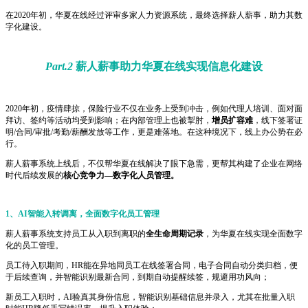
在2020年初，华夏在线经过评审多家人力资源系统，最终选择薪人薪事，助力其数
字化建设。
Part.2
薪人薪事助力华夏在线实现信息化建设
2020年初，疫情肆掠，保险行业不仅在业务上受到冲击，例如代理人培训、面对面
拜访、签约等活动均受到影响；在内部管理上也被掣肘，
增员扩容难
，线下签署证
明/合同/审批/考勤/薪酬发放等工作，更是难落地。在这种境况下，线上办公势在必
行。
薪人薪事系统上线后，不仅帮华夏在线解决了眼下急需，更帮其构建了企业在网络
时代后续发展的
核心竞争力—数字化人员管理。
1、AI智能入转调离，全面数字化员工管理
薪人薪事系统支持员工从入职到离职的
全生命周期记录
，为华夏在线实现全面数字
化的员工管理。
员工待入职期间，HR能在异地同员工在线签署合同，电子合同自动分类归档，便
于后续查询，并智能识别最新合同，到期自动提醒续签，规避用功风向；
新员工入职时，AI验真其身份信息，智能识别基础信息并录入，尤其在批量入职