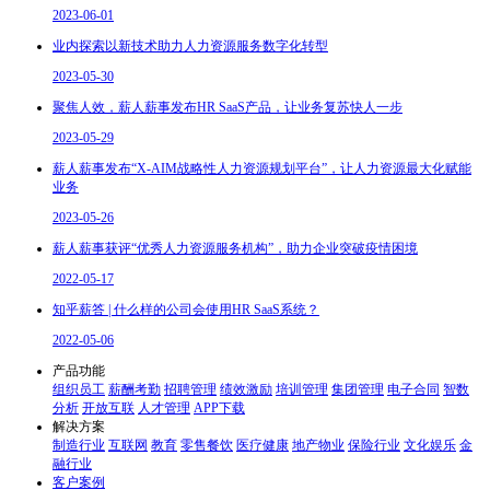
2023-06-01
业内探索以新技术助力人力资源服务数字化转型
2023-05-30
聚焦人效，薪人薪事发布HR SaaS产品，让业务复苏快人一步
2023-05-29
薪人薪事发布“X-AIM战略性人力资源规划平台”，让人力资源最大化赋能
业务
2023-05-26
薪人薪事获评“优秀人力资源服务机构”，助力企业突破疫情困境
2022-05-17
知乎薪答 | 什么样的公司会使用HR SaaS系统？
2022-05-06
产品功能
组织员工
薪酬考勤
招聘管理
绩效激励
培训管理
集团管理
电子合同
智数
分析
开放互联
人才管理
APP下载
解决方案
制造行业
互联网
教育
零售餐饮
医疗健康
地产物业
保险行业
文化娱乐
金
融行业
客户案例