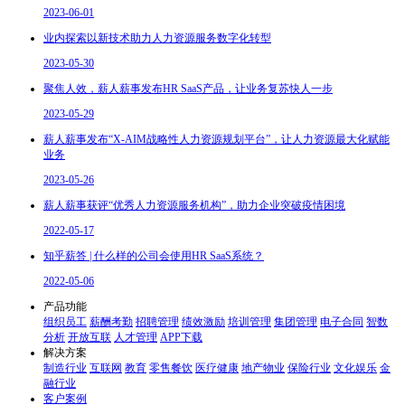
2023-06-01
业内探索以新技术助力人力资源服务数字化转型
2023-05-30
聚焦人效，薪人薪事发布HR SaaS产品，让业务复苏快人一步
2023-05-29
薪人薪事发布“X-AIM战略性人力资源规划平台”，让人力资源最大化赋能
业务
2023-05-26
薪人薪事获评“优秀人力资源服务机构”，助力企业突破疫情困境
2022-05-17
知乎薪答 | 什么样的公司会使用HR SaaS系统？
2022-05-06
产品功能
组织员工
薪酬考勤
招聘管理
绩效激励
培训管理
集团管理
电子合同
智数
分析
开放互联
人才管理
APP下载
解决方案
制造行业
互联网
教育
零售餐饮
医疗健康
地产物业
保险行业
文化娱乐
金
融行业
客户案例