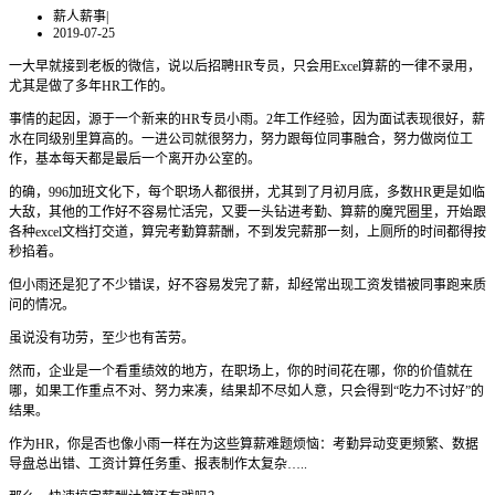
薪人薪事
|
2019-07-25
一大早就接到老板的微信，说以后招聘HR专员，只会用Excel算薪的一律不录用，
尤其是做了多年HR工作的。
事情的起因，源于一个新来的HR专员小雨。2年工作经验，因为面试表现很好，薪
水在同级别里算高的。一进公司就很努力，努力跟每位同事融合，努力做岗位工
作，基本每天都是最后一个离开办公室的。
的确，996加班文化下，每个职场人都很拼，尤其到了月初月底，多数HR更是如临
大敌，其他的工作好不容易忙活完，又要一头钻进考勤、算薪的魔咒圈里，开始跟
各种excel文档打交道，算完考勤算薪酬，不到发完薪那一刻，上厕所的时间都得按
秒掐着。
但小雨还是犯了不少错误，好不容易发完了薪，却经常出现工资发错被同事跑来质
问的情况。
虽说没有功劳，至少也有苦劳。
然而，企业是一个看重绩效的地方，在职场上，你的时间花在哪，你的价值就在
哪，如果工作重点不对、努力来凑，结果却不尽如人意，只会得到“吃力不讨好”的
结果。
作为HR，你是否也像小雨一样在为这些算薪难题烦恼：考勤异动变更频繁、数据
导盘总出错、工资计算任务重、报表制作太复杂…..