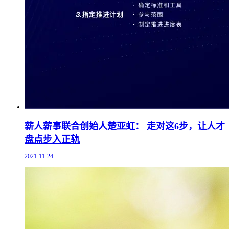
薪人薪事联合创始人楚亚虹： 走对这6步，让人才
盘点步入正轨
2021-11-24