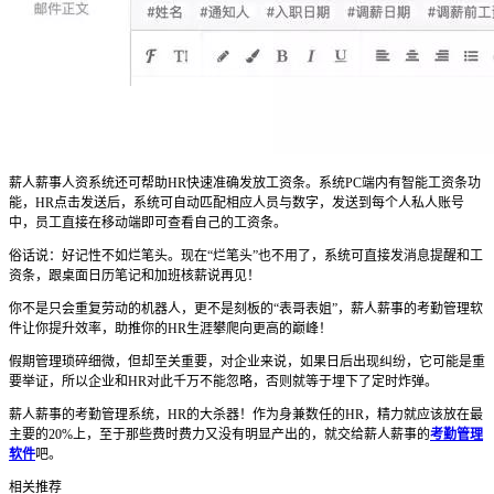
薪人薪事人资系统还可帮助HR快速准确发放工资条。系统PC端内有智能工资条功
能，HR点击发送后，系统可自动匹配相应人员与数字，发送到每个人私人账号
中，员工直接在移动端即可查看自己的工资条。
俗话说：好记性不如烂笔头。现在“烂笔头”也不用了，系统可直接发消息提醒和工
资条，跟桌面日历笔记和加班核薪说再见！
你不是只会重复劳动的机器人，更不是刻板的“表哥表姐”，薪人薪事的考勤管理软
件让你提升效率，助推你的HR生涯攀爬向更高的巅峰！
假期管理琐碎细微，但却至关重要，对企业来说，如果日后出现纠纷，它可能是重
要举证，所以企业和HR对此千万不能忽略，否则就等于埋下了定时炸弹。
薪人薪事的考勤管理系统，HR的大杀器！作为身兼数任的HR，精力就应该放在最
主要的20%上，至于那些费时费力又没有明显产出的，就交给薪人薪事的
考勤管理
软件
吧。
相关推荐