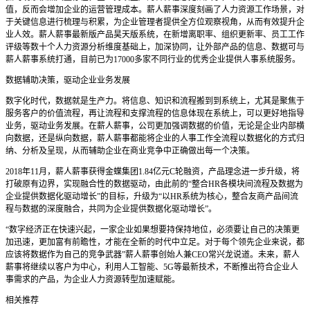
值，反而会增加企业的运营管理成本。薪人薪事深度刻画了人力资源工作场景，对
于关键信息进行梳理与积累，为企业管理者提供全方位观察视角，从而有效提升企
业人效。薪人薪事最新版产品昊天版系统，在新增离职率、组织更新率、员工工作
评级等数十个人力资源分析维度基础上，加深协同，让外部产品的信息、数据可与
薪人薪事系统打通，目前已为17000多家不同行业的优秀企业提供人事系统服务。
数据辅助决策，驱动企业业务发展
数字化时代，数据就是生产力。将信息、知识和流程搬到到系统上，尤其是聚焦于
服务客户的价值流程，再让流程和支撑流程的信息体现在系统上，可以更好地指导
业务，驱动业务发展。在薪人薪事，公司更加强调数据的价值，无论是企业内部横
向数据，还是纵向数据，薪人薪事都能将企业的人事工作全流程以数据化的方式归
纳、分析及呈现，从而辅助企业在商业竞争中正确做出每一个决策。
2018年11月，薪人薪事获得金蝶集团1.84亿元C轮融资，产品理念进一步升级，将
打破原有边界，实现融合性的数据驱动，由此前的“整合HR各模块间流程及数据为
企业提供数据化驱动增长”的目标，升级为“以HR系统为核心，整合友商产品间流
程与数据的深度融合，共同为企业提供数据化驱动增长”。
“数字经济正在快速兴起，一家企业如果想要持保持地位，必须要让自己的决策更
加迅速，更加富有前瞻性，才能在全新的时代中立足。对于每个领先企业来说，都
应该将数据作为自己的竞争武器”薪人薪事创始人兼CEO常兴龙说道。未来，薪人
薪事将继续以客户为中心，利用人工智能、5G等最新技术，不断推出符合企业人
事需求的产品，为企业人力资源转型加速赋能。
相关推荐