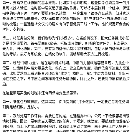
第一，要确立在线协同的基本原则。比如指令必须明确，这些指令必须是单一的并
且可以找人验证，这时候中层就起了重要的作用。可以将中层拉到一个组中，保证
指令的明确下达；同时还要规避信息过载，一些企业用了很多办公系统，但其实这
些系统会存在功能重叠，这反而造成了效率的降低，HR应该对企业的系统进行清
晰的梳理；一些远程社交仪式的建立有助于督促员工线上工作，比如规定开例会的
时间、衣着等。
第二，将任务做分解，我们也称为“打小做多”。在当前情况下，把大任务拆成小任
务是非常重要的。首先要由HR牵头，拆解成具体的、明晰的限时任务。其次是以
天为计，细化协同。第三，要有新的备份机制和考核机制，包括人员的备份与系统
化的考核，最好有系统化、在线化的软件，能够帮助大家去进行梳理。
第三，统战“中层力量”。越在这种特殊时期，中层的力量就越容易显现，为此企业
需要一些策略将中层力量最大化。纵向上，建立临时制度，确保信息可达且方案准
确，比如要求员工看到指令必须回复“收到”；横向上，制定中层力量机制，企业考
虑在疫情之下，各中层之间怎样将任务分解协同，除此之外，还要对中层有激励措
施。
在这些策略实施的过程中还有四点需要重点强调。
第一，细化任务颗粒度。这其实是上面所提到的“打小做多”，一定要注意将任务切
割得足够细致，足够小。
第二，及时处理工作评价。需要注意的是，在远程办公中，公司上下级很容易出现
情绪割裂。因此，要明确当天要处理的任务，早规划，晚复盘。要鼓励主动发布协
同风险，当上下游出现协同风险时，鼓励员工主动讲出来。由于许多工作大家并不
能事先确定需要多少时间来完成，因此短期即时评价和长期积累机制的建立也要兼