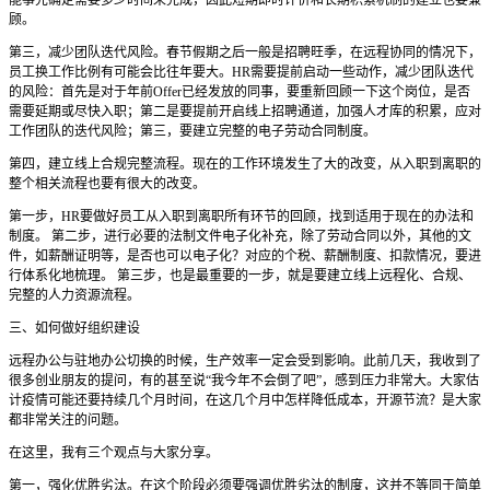
顾。
第三，减少团队迭代风险。春节假期之后一般是招聘旺季，在远程协同的情况下，
员工换工作比例有可能会比往年要大。HR需要提前启动一些动作，减少团队迭代
的风险：首先是对于年前Offer已经发放的同事，要重新回顾一下这个岗位，是否
需要延期或尽快入职；第二是要提前开启线上招聘通道，加强人才库的积累，应对
工作团队的迭代风险；第三，要建立完整的电子劳动合同制度。
第四，建立线上合规完整流程。现在的工作环境发生了大的改变，从入职到离职的
整个相关流程也要有很大的改变。
第一步，HR要做好员工从入职到离职所有环节的回顾，找到适用于现在的办法和
制度。 第二步，进行必要的法制文件电子化补充，除了劳动合同以外，其他的文
件，如薪酬证明等，是否也可以电子化？对应的个税、薪酬制度、扣款情况，要进
行体系化地梳理。 第三步，也是最重要的一步，就是要建立线上远程化、合规、
完整的人力资源流程。
三、如何做好组织建设
远程办公与驻地办公切换的时候，生产效率一定会受到影响。此前几天，我收到了
很多创业朋友的提问，有的甚至说“我今年不会倒了吧”，感到压力非常大。大家估
计疫情可能还要持续几个月时间，在这几个月中怎样降低成本，开源节流？是大家
都非常关注的问题。
在这里，我有三个观点与大家分享。
第一，强化优胜劣汰。在这个阶段必须要强调优胜劣汰的制度，这并不等同于简单