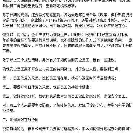
系统、日志追踪系统等。同时HR还要与老板共同寻找新的共生组织关系，根据现
阶段员工角色的重要程度，重新制定绩效标准。
除了长期的规划，还要做好动态监测。各地最近都在出台帮扶政策，但补贴情况肯
定是“僧多肉少”，企业除了对已有政策进行梳理，还要对新政策及时关注。另外，
对于员工的监测也必不可少，员工返程日期、健康状况等，公司都应熟记在心。
做到以上两点后，企业应该尽力恢复生产。HR要和业务部门领导重新确认目标，
年前定的目标可能要进行重新调整，也不排除新的协作方式下调整组织构架。一定
要做出流程的改变，当前环境不同了，原来的流程不做改变的话，很难恢复上升的
节奏。
除了以上三个规划策略，另外有关于如何做到安全复工，我有一些建议。
确保安全复工离不开企业与员工的共同努力。对于企业来说，要做到三点：
第一，员工信息的采集。比如员工所在地、状况与返回时间等最新情况；
第二，要做好每日体温的采集，保证员工的持续性健康；
第三，做好健康分析。根据信息采集对公司员工做出健康分析，确保安全复工。
对于员工个人来说要主动防疫，了解疫情信息、发烧门诊的分布，并学习科学的防
疫措施。
二、如何高效在线协同
疫情持续的话，很多公司开工后要实行远程办公，那么如何做好远程办公的协同?