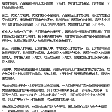
粗暴的裁员，而是组织和员工之间要做一个新的、协同的双向设定，同时也是一个
双向选择的过程。
第二，优化人才结构。优化的核心不是裁员，而是在企业的发动机、驱动力发生改
变的情况下，重新梳理不同角色的定位。比如目前在远程协作的时候，需要多少领
导？他们的任务到底是什么？员工与领导沟通时，需要做的工作是什么？等等。
优化人才结构分为三步：先回顾角色的重要性，再纵向看长短期的回报比例在不同
的角色之间是怎样分布的，接下来再横向看每一层的协同任务边界是不是要重新进
行划分。这样就可以把人才结构进行体系化地梳理了。
第三，调整投入的明细。此前的投入中，本地化办公的成本多一些，此时要有意识
地进行调整了。比如固定的房租、水电费投入有可能会缩小，远程办公投入的费用
要加大。你的投入在什么地方，收获就会在什么地方，要根据自己的业务情况进行
投入调整。
调整中，需要看短期回报和长期回报。调整后哪些员工产生绩效的能力比较高，就
应该及时补上这些同学的激励。整体来讲，关于时效性和细微度做得越多，调整效
果就越好。
当前的疫情对于企业来说既是挑战也是机遇。一方面想要做好高效协同和组织建设
需要更加细致的部署和快速响应，对于CEO和HR来说都是一项耗费心力的事；但
是另一方面，HR也应该抓住机会与老板站在一起，共同梳理规划企业的组织管
理，对工作中各个环节的衔接做一次系统性的查漏补缺。
相信等这次疫情过后，公司的抗击打能力会更强，团队协同作战能力也会大幅提
升。祝福各位创业者，我们一起难关共渡。