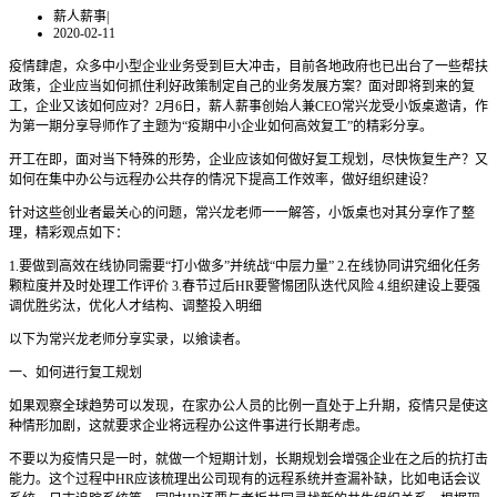
薪人薪事
|
2020-02-11
疫情肆虐，众多中小型企业业务受到巨大冲击，目前各地政府也已出台了一些帮扶
政策，企业应当如何抓住利好政策制定自己的业务发展方案？面对即将到来的复
工，企业又该如何应对？2月6日，薪人薪事创始人兼CEO常兴龙受小饭桌邀请，作
为第一期分享导师作了主题为“疫期中小企业如何高效复工”的精彩分享。
开工在即，面对当下特殊的形势，企业应该如何做好复工规划，尽快恢复生产？又
如何在集中办公与远程办公共存的情况下提高工作效率，做好组织建设？
针对这些创业者最关心的问题，常兴龙老师一一解答，小饭桌也对其分享作了整
理，精彩观点如下：
1.要做到高效在线协同需要“打小做多”并统战“中层力量” 2.在线协同讲究细化任务
颗粒度并及时处理工作评价 3.春节过后HR要警惕团队迭代风险 4.组织建设上要强
调优胜劣汰，优化人才结构、调整投入明细
以下为常兴龙老师分享实录，以飨读者。
一、如何进行复工规划
如果观察全球趋势可以发现，在家办公人员的比例一直处于上升期，疫情只是使这
种情形加剧，这就要求企业将远程办公这件事进行长期考虑。
不要以为疫情只是一时，就做一个短期计划，长期规划会增强企业在之后的抗打击
能力。这个过程中HR应该梳理出公司现有的远程系统并查漏补缺，比如电话会议