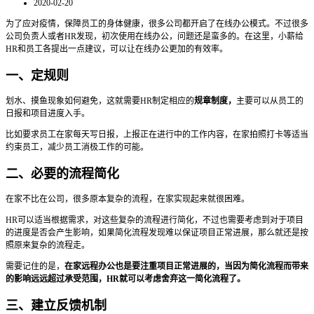
2020-02-20
为了应对疫情，保障员工的身体健康，很多公司都开启了在线办公模式。不过很多
公司负责人或者HR发现，初次使用在线办公，问题还是蛮多的。在这里，小薪给
HR和员工各提出一点建议，可以让在线办公更加的有效率。
一、定规则
划水、摸鱼现象如何避免，这就需要HR制定相应的
规章制度，
主要可以从员工的
日报和项目进度入手。
比如要求员工在家每天写日报，上报正在进行中的工作内容，在家拍照打卡等适当
约束员工，减少员工消极工作的可能。
二、必要的流程简化
在家不比在公司，很多原本复杂的流程，在家实现起来就很困难。
HR可以适当根据需求，对这些复杂的流程进行简化，不过也需要考虑到对于项目
的进度是否会产生影响，如果简化流程发现难以保证项目正常进展，那么就还是按
照原来复杂的流程走。
需要记住的是，
在家远程办公也是要注重项目正常进展的，当因为简化流程而带来
的影响远远超过承受范围，HR就可以考虑舍弃这一简化流程了。
三、建立反馈机制