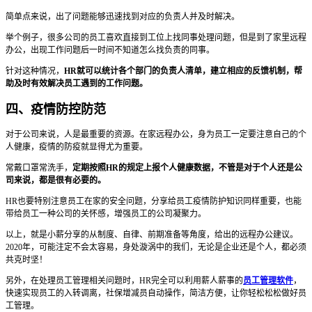
简单点来说，出了问题能够迅速找到对应的负责人并及时解决。
举个例子，很多公司的员工喜欢直接到工位上找同事处理问题，但是到了家里远程
办公，出现工作问题后一时间不知道怎么找负责的同事。
针对这种情况，
HR就可以统计各个部门的负责人清单，建立相应的反馈机制，帮
助及时有效解决员工遇到的工作问题。
四、疫情防控防范
对于公司来说，人是最重要的资源。在家远程办公，身为员工一定要注意自己的个
人健康，疫情的防疫就显得尤为重要。
常戴口罩常洗手，
定期按照HR的规定上报个人健康数据，不管是对于个人还是公
司来说，都是很有必要的。
HR也要特别注意员工在家的安全问题，分享给员工疫情防护知识同样重要，也能
带给员工一种公司的关怀感，增强员工的公司凝聚力。
以上，就是小薪分享的从制度、自律、前期准备等角度，给出的远程办公建议。
2020年，可能注定不会太容易，身处漩涡中的我们，无论是企业还是个人，都必须
共克时坚！
另外，在处理员工管理相关问题时，HR完全可以利用薪人薪事的
员工管理软件
，
快速实现员工的入转调离，社保增减员自动操作，简洁方便，让你轻松松松做好员
工管理。