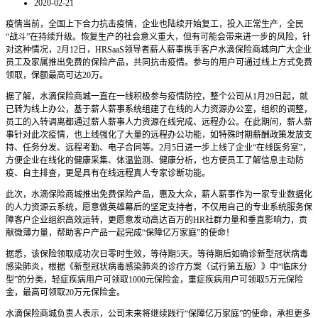
2020-02-21
疫情当前，全国上下合力抗击疫情，企业也陆续开始复工，投入正常生产，全民
“战斗”在持续升级。恢复生产的社会意义重大，但有可能会带来进一步的风险，针
对这种情况，2月12日，HRSaaS领导者薪人薪事携手客户水滴保险商城向广大企业
员工及家属推出免费的保险产品，共同抗击疫情。参与的用户可通过线上方式免费
领取，保额最高可达20万。
据了解，水滴保险商城一直在一线积极参与疫情防控，整个公司从1月29日起，就
已转为线上办公，基于薪人薪事系统组建了在线的人力资源办公室，组织的调整，
员工的入转调离都通过薪人薪事人力资源在线完成、远程办公。在此期间，薪人薪
事针对此次疫情，也上线强化了大量的远程办公功能，如特殊时期薪酬政策发放支
持、任务分发、远程考勤、电子合同等。2月5日进一步上线了企业“在线医务室”，
方便企业在线化的健康采集、体温监测、健康分析，也方便员工了解信息主动防
疫、自主排查，更是具有在线远程真人专家诊断功能。
此次，水滴保险商城推出免费保险产品，惠及大众，薪人薪事作为一家专业数据化
的人力资源云系统，愿意做英雄幕后的坚定支持者，不仅用自己的专业系统服务保
障客户企业组织高效运转，更愿意发动高达百万的HR社群力量和垂直影响力，贡
献微薄力量，帮助客户产品一起完成“保障亿万家庭”的使命！
据悉，该保险领取成功次日零时生效，等待期5天。等待期后如确诊新型冠状病毒
感染肺炎，根据《新型冠状病毒感染肺炎的诊疗方案（试行第五版）》中“临床分
型”的分类，轻症疾病用户可领取1000元保险金，重症疾病用户可领取5万元保险
金，最高可领取20万元保险金。
水滴保险商城负责人表示，公司未来将继续践行“保障亿万家庭”的使命，承担更多