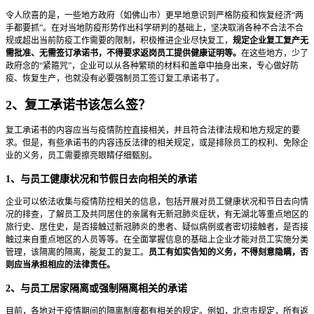
令人欣喜的是，一些地方政府（如佛山市）更早地意识到严格防疫和恢复经济“两
手都要抓”。在对当地防疫形势作出科学研判的基础上，坚决取消各种不合法不合
规或超出当前防疫工作需要的限制，积极推进企业尽快复工，
规定企业复工复产无
需批准、无需签订承诺书，不得要求返岗员工提供健康证明等。
在这些地方，少了
政府念的“紧箍咒”，企业可以从各种繁琐的材料和盖章中抽身出来，专心做好防
疫、恢复生产，也就没有必要强制员工签订复工承诺书了。
2、复工承诺书该怎么签？
复工承诺书的内容应当与疫情防控直接相关，并且符合法律法规和地方规定的要
求。但是，有些承诺书的内容违反法律的相关规定，或是排除员工的权利、免除企
业的义务，员工需要擦亮眼睛仔细甄别。
1、与员工健康状况和节假日去向相关的承诺
企业可以依法收集与疫情防控相关的信息，包括开展对员工健康状况和节日去向情
况的排查，了解员工及共同居住的亲属有无新冠肺炎症状，有无湖北等重点地区的
旅行史、居住史，是否接触过新冠肺炎的患者、疑似病例或者密切接触者，是否接
触过来自重点地区的人员等等。在全面掌握信息的基础上企业才能对员工实施分类
管理，该隔离的隔离，能复工的复工。
员工有如实告知的义务，不得刻意隐瞒，否
则应当承担相应的法律责任。
2、与员工居家隔离或强制隔离相关的承诺
目前，各地对于疫情期间的隔离制度都有相关的规定。例如，北京市规定，所有返