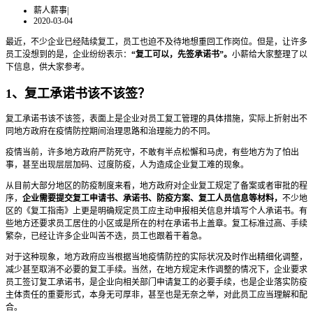
薪人薪事
|
2020-03-04
最近，不少企业已经陆续复工，员工也迫不及待地想重回工作岗位。但是，让许多
员工没想到的是，企业纷纷表示：
“复工可以，先签承诺书”。
小薪给大家整理了以
下信息，供大家参考。
1、复工承诺书该不该签？
复工承诺书该不该签，表面上是企业对员工复工管理的具体措施，实际上折射出不
同地方政府在疫情防控期间治理思路和治理能力的不同。
疫情当前，许多地方政府严防死守，不敢有半点松懈和马虎，有些地方为了怕出
事，甚至出现层层加码、过度防疫，人为造成企业复工难的现象。
从目前大部分地区的防疫制度来看，地方政府对企业复工规定了备案或者审批的程
序，
企业需要提交复工申请书、承诺书、防疫方案、复工人员信息等材料，
不少地
区的《复工指南》上更是明确规定员工应主动申报相关信息并填写个人承诺书。有
些地方还要求员工居住的小区或是所在的村在承诺书上盖章。复工标准过高、手续
繁杂，已经让许多企业叫苦不迭，员工也跟着干着急。
对于这种现象，地方政府应当根据当地疫情防控的实际状况及时作出精细化调整，
减少甚至取消不必要的复工手续。当然，在地方规定未作调整的情况下，企业要求
员工签订复工承诺书，是企业向相关部门申请复工的必要手续，也是企业落实防疫
主体责任的重要形式，本身无可厚非，甚至也是无奈之举，对此员工应当理解和配
合。