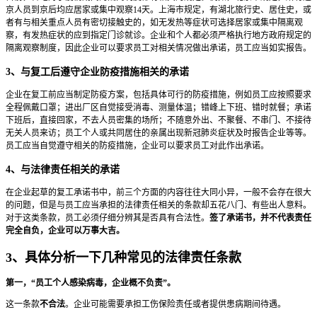
京人员到京后均应居家或集中观察14天。上海市规定，有湖北旅行史、居住史，或
者有与相关重点人员有密切接触史的，如无发热等症状可选择居家或集中隔离观
察，有发热症状的应到指定门诊就诊。企业和个人都必须严格执行地方政府规定的
隔离观察制度，因此企业可以要求员工对相关情况做出承诺，员工应当如实报告。
3、与复工后遵守企业防疫措施相关的承诺
企业在复工前应当制定防疫方案，包括具体可行的防疫措施，例如员工应按照要求
全程佩戴口罩；进出厂区自觉接受消毒、测量体温；错峰上下班、错时就餐；承诺
下班后，直接回家，不去人员密集的场所；不随意外出、不聚餐、不串门、不接待
无关人员来访；员工个人或共同居住的亲属出现新冠肺炎症状及时报告企业等等。
员工应当自觉遵守相关的防疫措施，企业可以要求员工对此作出承诺。
4、与法律责任相关的承诺
在企业起草的复工承诺书中，前三个方面的内容往往大同小异，一般不会存在很大
的问题，但是与员工应当承担的法律责任相关的条款却五花八门、有些出人意料。
对于这类条款，员工必须仔细分辨其是否具有合法性。
签了承诺书，并不代表责任
完全自负，企业可以万事大吉。
3、具体分析一下几种常见的法律责任条款
第一，“员工个人感染病毒，企业概不负责”。
这一条款
不合法
。企业可能需要承担工伤保险责任或者提供患病期间待遇。