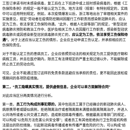
工签订承诺书时未感染病毒，复工后在上下班途中或上班时感染病毒的，根据《工
伤保险条例》的规定一般不能认定为工伤。地方法规（规章）有特别规定的，实践
中可以适用特别规定。例如，本次疫情爆发以后，浙江等地出台了审理相关案件的
实施意见，规定“劳动者在疫情防控期间因履行工作职责而感染新冠肺炎的，应认
定为工伤，依法享受工伤保险待遇。”此外，根据人社部等部门的规定，“新型冠状
病毒肺炎预防和救治工作中，医护及相关工作人员因履行工作职责，感染新型冠状
病毒肺炎或因感染新型冠状病毒肺炎死亡的，
应认定为工伤，依法享受工伤保险待
遇”
。对于上述应当认定工伤的情形，企业应主动申请工伤认定，并承担相应的工
伤保险责任。
对于不能认定工伤的患病员工，企业应依照劳动法的相关规定为员工提供医疗期和
病假工资，并且在医疗期内，除员工有法律规定的严重主观过错以外，不能解除或
终止员工的劳动合同。
可见，企业不能通过签订这样的免责条款逃避应当承担的责任，更不能因此放松疫
情期间的各项防疫措施。
第二，“员工隐瞒真实情况，提供虚假信息，企业可以单方面解除合同”
对此应当区分两类情况进行分析。
第一类，
员工行为构成刑事犯罪的，
其中包括员工属于已经确诊的新冠肺炎病人、
病原携带者或疑似病例，拒绝隔离治疗或者隔离期未满擅自脱离隔离治疗，并进入
公共场所或者公共交通工具的，造成新冠病毒传播的。根据最高法等部门的规定，
可以构成“以危险方法危害公共安全罪”；或者员工有其他拒绝执行卫生防疫机构依
法提出的防控措施，引起新冠病毒传播或者有传播严重危险的行为，可以构成“妨