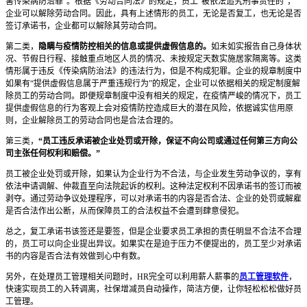
害传染病防治罪”。根据《劳动合同法》的规定，员工“被依法追究刑事责任的”，
企业可以解除劳动合同。因此，具有上述情形的员工，无论是否复工，也无论是否
签订承诺书，企业都可以解除其劳动合同。
第二类，
隐瞒与疫情防控相关的信息或提供虚假信息的。
如未如实报告自己身体状
况、节假日行程、接触重点地区人员的情况、未按规定天数实施居家隔离等。这类
情形属于违反《传染病防治法》的违法行为，但是不构成犯罪。企业的规章制度中
如果有“提供虚假信息属于严重违规行为”的规定，企业可以依据相关的规定制度解
除员工的劳动合同。即便规章制度中没有相关的规定，在疫情严峻的情况下，员工
提供虚假信息的行为客观上会对疫情防控造成巨大的潜在风险，依据诚实信用原
则，企业解除员工的劳动合同也是合法合理的。
第三类，
“员工违反承诺被企业处罚或开除，保证不向公司或通过任何第三方向公
司主张任何权利和赔偿。”
员工被企业处罚或开除，如果认为企业行为不合法，与企业发生劳动争议的，享有
依法申请调解、仲裁直至向法院起诉的权利。这种法定权利不因承诺书的签订而被
剥夺。通过劳动争议处理程序，可以对承诺书的内容是否合法、企业的处罚或解雇
是否合法作出公断，从而保障员工的合法权益不会遭到肆意侵犯。
总之，复工承诺书该签还是要签，但是企业要求员工承担的责任明显不合法不合理
的，员工可以向企业提出异议。如果实在是迫于压力不便提出的，员工至少对承诺
书的内容是否合法有效做到心中有数。
另外，在处理员工管理相关问题时，HR完全可以利用薪人薪事的
员工管理软件
，
快速实现员工的入转调离，社保增减员自动操作，简洁方便，让你轻松松松做好员
工管理。