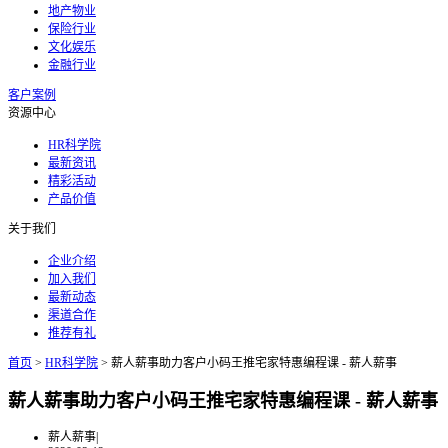
地产物业
保险行业
文化娱乐
金融行业
客户案例
资源中心
HR科学院
最新资讯
精彩活动
产品价值
关于我们
企业介绍
加入我们
最新动态
渠道合作
推荐有礼
首页
>
HR科学院
>
薪人薪事助力客户小码王推宅家特惠编程课 - 薪人薪事
薪人薪事助力客户小码王推宅家特惠编程课 - 薪人薪事
薪人薪事
|