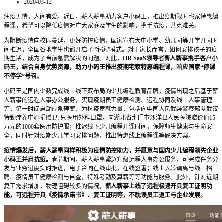
2020-03-12
病疫无情，人间有爱。近日，薪人薪事助力客户小码王，推出疫期限时宅家特惠编
程课，希望可以降低疫情对广大家庭及学生的影响，携手抗疫，共克难关。
为阻断疫情向校园蔓延，更好防控疫情，国家宣布大中小学、幼儿园等开学开园时
间推迟，全国各地学生也都开启了“宅家”模式。对于家长而言，如何安排孩子的疫
期生活，成为了当前急需解决的问题。对此，
HR SaaS领导者薪人薪事携手客户小
码王，结合自身优势资源，助力小码王推出疫期宅家特惠编程课，响应国家“停课
不停学”号召。
小码王是国内少数完成线上线下双布局的少儿编程教育品牌，疫情出现之后基于薪
人薪事的远程人事办公服务，实现疫期员工健康检测、远程协同及线上人事管理
等，第一时间启动应急预案，为抗疫贡献力量，包括向中国人民武装警察部队武汉
特勤疗养中心捐赠1万只医用外科口罩，向湖北省荆门市沙洋县人民医院赠价值15
万元的1000套医用防护服；推迟线下少儿编程开课时间，保障师生健康与生命安
全，同时针对疫期少儿学习安排问题，推出特惠线上编程课等解决方案。
疫情爆发后，薪人薪事同样积极为疫情防控助力，并愿意与国内少儿编程领先企业
小码王并肩抗疫。
春节期间，薪人薪事紧急升级远程人事办公服务，可完成任务分
发与业务进度实时推进，电子合同在线审批，在线签署；线上入转调离与线上招
聘、疫情员工健康检测与自查，特殊考勤及算薪等等功能与服务。此外，针对近期
复工需求增加，物理阻碍较多的情况，
薪人薪事上线了远程极速开具复工证明功
能，可远程开具《疫情承诺书》、复工证明等，不耽误员工返工与企业发展。