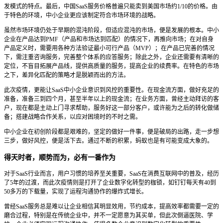
发模式的特点。最后，中国SaaS服务价格普遍只能卖到美国市场约1/10的价格。由
于特色的环境，中小企业更应该制定符合市场环境的战略。
虽然市场环境仍处于早期的混沌阶段，但适应混沌的市场，便是发展的根本。中小
企业在产品达到PMF（产品和市场达到匹配）的情况下，再推向市场；在对自身
产品定义时，需要用各种方法验证最小可行产品（MVP）；在产品已完善的情况
下，需注重咨询服务，完善整个体系的应答服务；除此之外，企业还需要有清晰的
定位，不盲目拓展产品线，提供高质量的服务，提高企业的续费率。在特色的市场
之下，差异化匹配的策略才是脱颖而出的方法。
此次疫情，更能让SaaS中小企业意识到风控的重要性。在现金流方面，做好充足的
准备，准备三到四个月，甚至半年以上的现金流；在业务方面，曾经主动拜访的客
户，现在都是主动上门寻求帮助，服务好这一部分客户，或许能为之后的转化做储
备；搭建战略合作关系，以应对困境时的不时之需。
中小企业在初创阶段都是艰难的，坚定的做好一件事，便是破局的出路，走一步想
三步，做好风控，便是活下去。通过不断的积累，蚂蚁也是有可能变成大象的。
得天时者，顺势而为，必有一番作为
对于SaaS行业而言，用户习惯的培养至关重要，SaaS在消费互联网中的普及，经历
了5年的过渡，而此次疫情则是打开了企业数字化转型的枷锁，如钉钉每天有40到
50多万的下载量，实现了运程沟通协作的爆炸式增长。
曾经SaaS服务总是难以让企业相信其明显效用，节约成本，提高效率都需要一定的
磨合过程，特别是在传统企业中，并不一定愿意为其买单，但此次倒逼医院、学