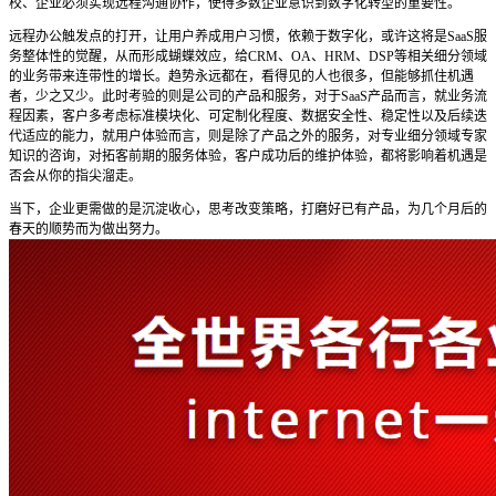
校、企业必须实现远程沟通协作，使得多数企业意识到数字化转型的重要性。
远程办公触发点的打开，让用户养成用户习惯，依赖于数字化，或许这将是SaaS服
务整体性的觉醒，从而形成蝴蝶效应，给CRM、OA、HRM、DSP等相关细分领域
的业务带来连带性的增长。趋势永远都在，看得见的人也很多，但能够抓住机遇
者，少之又少。此时考验的则是公司的产品和服务，对于SaaS产品而言，就业务流
程因素，客户多考虑标准模块化、可定制化程度、数据安全性、稳定性以及后续迭
代适应的能力，就用户体验而言，则是除了产品之外的服务，对专业细分领域专家
知识的咨询，对拓客前期的服务体验，客户成功后的维护体验，都将影响着机遇是
否会从你的指尖溜走。
当下，企业更需做的是沉淀收心，思考改变策略，打磨好已有产品，为几个月后的
春天的顺势而为做出努力。