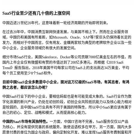
SaaS行业至少还有几十倍的上涨空间
中国迈进21世纪20年代，这意味着新一轮经济周期的开始即将到来。
在过去20年中，中国消费互联网快速发展，与美国不相上下。然而在企业服务领
域，中国仍和美国有所差距，如Microsoft、Oracle、SAP等7家巨头仍保持着长足的
发力，而相对于中国而言，仅有用友、金蝶两家较为典型的老牌软件企业以及一些
中小企业，企业服务领域仍有很大的发展空间。
细分市场SaaS行业，美国Salesforce、Docker等公司贡献7000亿美金左右的市值，而
国内上市企业仅有微盟和有赞的市值达到了200亿多港元。而根据《2019 SaaS
Trend》报告指出，2018年美国平均每家公司在SaaS上的支出高达34万美金，平均
每个员工使用至少8个SaaS软件。
目前中国SaaS企业多数是中小企业，面对这万亿级的SaaS市场，有其志者，有鸿
鹄之志者，都应该怎么办呢？
中国SaaS行业下的中小企业，要相信蚂蚁也是有可能变成大象的。SaaS行业作为数
字化浪潮的新兴产业，仍处在初创阶段，初创企业风险抵抗能力以及核心能力相对
是较弱的，且中国SaaS行业具有不同于美国的特殊性，所以中小SaaS更应该有属于
自己的初心、定位、战略和模式，从而提高核心能力。
中国的SaaS市场有其独特性。
一方面，中国IT咨询不完善，SaaS服务仅仅以产品
为核心，并没有提供完善的系统服务，致使话语权多在甲方，另一方面，国内大多
愿意付费的单位为国企与政府，偏向定制化开发，难以发挥SaaS服务年费制度和开