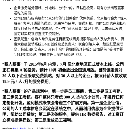
企业服务是分领域、分地域、分行业的，且黏性极高，没有办法出现赢家
通吃的局面。
公司已经与招商银行北京分行签订战略合作伙伴关系，北京招行会为 “薪人
薪事” 客户开通绿色通道。未来将与民生、交通对接。同时公司也在和招行
对接打通后台自动化流程，企业在 “薪人薪事” 算好工资，点击确认发送，
就可以实现银行直接工资转账。
团队配置：创始人常兴龙曾任百度无线商务搜索部创始人及总负责人、百
度大数据营销系统 BME 创始及总负责人；联合创始人中，楚亚虹是原联
众、信威 HR 负责人，具有十余年的薪酬管理经验；吕恒是前 “美团早餐
“项目技术经理，刘彤曾任百度产品经理（P8）。
“薪人薪事” 于 2015年6月 内测，7月 份北京地区正式版本上线。公司
正在募集 A 轮投资，预计 10月 初会放出全国通用版。目前该服务对
30 人以下企业采取免费策略，对 30 人以上的企业，按照计薪人数收取
19.9 元 / 人 /月的服务费用。
“薪人薪事” 的产品规划中，第一步是员工薪酬，第二步是员工考勤，
第三步员工考核。客户整体只考虑 300 人以内的小公司，不进行任何
定制化开发。盈利模式未来会考虑三个扩展方向。第一是企业征信，
公司的人工成本信息会沉淀在系统之中，从而利用信息为企业提供证
明、帮助公司贷款；第二是咨询服务，提供 HR 数据报告，对工资订
立标准提供建议；第三是发放员工福利。