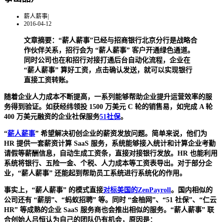
薪人薪事
|
2016-04-12
文章摘要：“薪人薪事”已经与招商银行北京分行是战略合
作伙伴关系，招行会为 “薪人薪事” 客户开通绿色通道。
同时公司也在和招行对接打通后台自动化流程，企业在
“薪人薪事” 算好工资，点击确认发送，就可以实现银行
直接工资转账。
随着企业人力成本不断提高，一系列能够帮助企业提升运营效率的服
务得到验证。如获经纬领投 1500 万美元 C 轮的销售易，如完成 A 轮
400 万美元融资的企业社保服务
51社保
。
“
薪人薪事
” 希望解决初创企业的薪资发放问题。简单来说，他们为
HR 提供一套薪资计算 SaaS 服务，系统能够接入统计和计算企业考勤
请假等薪酬信息，自动生成工资条，直接对接银行发放。HR 也能利用
系统将银行、五险一金、个税、人力成本等工资表导出。对于部分企
业，“薪人薪事” 还能起到帮助员工系统进行系统化的作用。
事实上，“薪人薪事” 的模式直接
对标美国的ZenPayroll
。国内相似的
公司还有 “薪朋”、“蚂蚁招聘” 等。同时 “金柚网”、“51 社保”、“仁云
HR” 等成熟的企业 SaaS 服务商也会推出相似的服务。“薪人薪事” 联
合创始人吕恒认为自己的团队仍有机会，原因是：