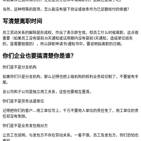
以如果存在这种情形的，无论是员工怎么申请离职的，这款还是给了吧。
当然，这种特殊的款项，怎么能没有留下协议或收条作为已足额给付的依据？
写清楚离职时间
员工劳动关系的解除是形成权，作出了表示即生效。但员工什么时候离职，这点很
重要（如果员工没有提前30天通知或试用期内没有提前3天通知，造成单位损失
的，是需要赔偿的），所以辞职申请书/通知书中，要说明拟离职的日期。
你们企业也要搞清楚你是谁？
你们是不是分支机构
如果你们只是分支机构，那么记得也把上级机构的权利业务给切割了，不要留有手
尾。
总公司和子公司是独立用工关系，这些也要相互厘清。
你们是不是劳务派遣单位
记得把你们的客户—用工单位写上，千万不要用人单位的责任免了，用工单位的责
任却没有免除。
你们是不是业务发包相对方
让员工也说明，与发包方不存在劳动关系。一着不慎，员工告发包方，你们恐怕也