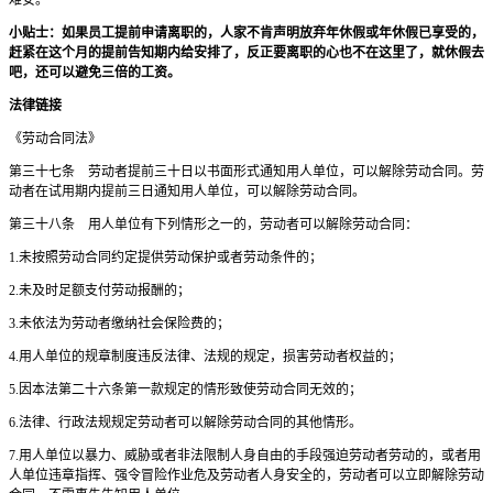
难安。
小贴士：如果员工提前申请离职的，人家不肯声明放弃年休假或年休假已享受的，
赶紧在这个月的提前告知期内给安排了，反正要离职的心也不在这里了，就休假去
吧，还可以避免三倍的工资。
法律链接
《劳动合同法》
第三十七条 劳动者提前三十日以书面形式通知用人单位，可以解除劳动合同。劳
动者在试用期内提前三日通知用人单位，可以解除劳动合同。
第三十八条 用人单位有下列情形之一的，劳动者可以解除劳动合同：
1.未按照劳动合同约定提供劳动保护或者劳动条件的；
2.未及时足额支付劳动报酬的；
3.未依法为劳动者缴纳社会保险费的；
4.用人单位的规章制度违反法律、法规的规定，损害劳动者权益的；
5.因本法第二十六条第一款规定的情形致使劳动合同无效的；
6.法律、行政法规规定劳动者可以解除劳动合同的其他情形。
7.用人单位以暴力、威胁或者非法限制人身自由的手段强迫劳动者劳动的，或者用
人单位违章指挥、强令冒险作业危及劳动者人身安全的，劳动者可以立即解除劳动