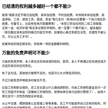
已结清的权利越多越好一个都不能少
能将“国家法定节假日加班费、周末加班费、平时加班费、年休假未休加班费、高
温津贴、工资、绩效工资、提成、奖金”等已支付（各地HR还要看一下自己地区的
政策，尽量写上，比如有些地方取暖费等），“未签订劳动合同的二倍工资赔偿、
五险一金、经济补偿”等无争议情形声明的，就一定要一个都不能少，越多越好
（单位都应该有这样的格式内容文件吧，如果担心格式条款合法性、合理性不被认
可，可以让员工手写）。
如果你给的钱足够多的，你就每一项的金额都列明吧。
万能的免责声明可不能少
万能的免责声明：本人再无任何未结清的权利、款项，本人不再通过任何途径或方
式追究单位的任何责任。
有了这句话，其他地方做得不足的，也是可以大大降低风险的。
不过万能免责声明很多时候也不灵。
比如工伤和职业病的，员工无论是以什么理由辞职的，均由工伤保险基金支付一次
性工伤医疗补助金（没缴纳工伤保险的，就得由单位来付这部分费用了），由用人
单位支付一次性伤残就业补助金。
从公平合理、照顾弱者以及常理上等等来看，员工不可能放弃自己应有的权利，所