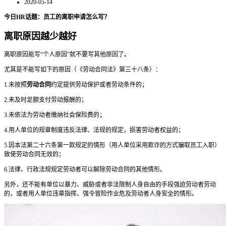
2020-05-14
今日HR话题：员工的离职申请怎么写？
离职原因越少越好
离职原因能写“个人原因”就不要写其他原因了。
尤其是不能写如下的原因（《劳动合同法》第三十八条）：
1.未按照
劳动合同
约定提供劳动保护或者劳动条件的；
2.未及时足额支付劳动报酬的；
3.未依法为劳动者缴纳社会保险费的；
4.用人单位的规章制度违反法律、法规的规定，损害劳动者权益的；
5.因本法第二十六条第一款规定的情形（用人单位采用欺诈的方式骗取员工入职）
致使劳动合同无效的；
6.法律、行政法规规定劳动者可以解除劳动合同的其他情形。
另外，还不能有单位以暴力、威胁或者非法限制人身自由的手段强迫劳动者劳动
的，或者用人单位违章指挥、强令冒险作业危及劳动者人身安全的情形。